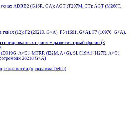
 в генах ADRB2 (G16R, GA); AGT (T207M, CT); AGT (M268T,
нах (12): F2 (20210, G>A), F5 (1691, G>A), F7 (10976, G>A),
ссоциированных с риском развития тромбофилии (8
3
 (D919G, A>G), MTRR (I22M, A>G), SLC19A1 (H27R, A>G)
протромбин 20210 G>A)
преэклампсии (программа Delfia)