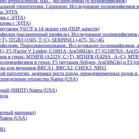
тию атеросклероза, ИБС, дислипидемии (6 полиморфизмов)
риальной гипертензии. Скрининг. Исследование полиморфизмов
овь ЭДТА
овь с ЭДТА)
кровь с ЭДТА)
мутации V617F в 14 экзоне ген (ПЦР, качеств)
филии (расширенный профиль). Исследование полиморфизмов в ге
C>T), ITGB3 (1565, T>C), SERPINE1 (-675, 5G>4G
бофилиям. Пиросеквенирование. Исследование полиморфизмов, а
 F5 (Factor V Leiden; G1691A; Arg506Gln), F7 (G10976A; Arg35
мов в генах: MTHFR (A222V, C>T), MTHFR (E429A , A>C), MTR
полиморфизмов в генах: F5 (мутация Лейден, Arg506Gln) и F2 (
лезы или яичников BRCA1, BRCA2, CHEK2, NBS1
й патологии, задержки роста плода, преждевременных родов и 
пределение отцовства Natera (USA)
нный (НИПТ) Natera (USA)
лода
ртный материал)
Natera (USA)
QB1