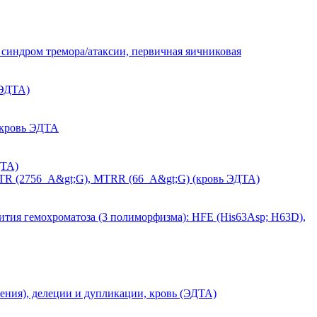
синдром тремора/атаксии, первичная яичниковая
 ЭДТА)
 кровь ЭДТА
ДТА)
MTR (2756_A&gt;G), MTRR (66_A&gt;G) (кровь ЭДТА)
тия гемохроматоза (3 полиморфизма): HFE (His63Asp; H63D),
ения), делеции и дупликации, кровь (ЭДТА)