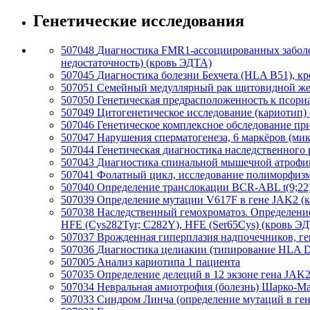
Генетические исследования
507048
Диагностика FMR1-ассоциированных заболе
недостаточность) (кровь ЭДТА)
507045
Диагностика болезни Бехчета (HLA B51), к
507051
Семейный медуллярный рак щитовидной же
507050
Генетическая предрасположенность к псори
507049
Цитогенетическое исследование (кариотип) 
507046
Генетическое комплексное обследование п
507047
Нарушения сперматогенеза, 6 маркёров (ми
507044
Генетическая диагностика наследственного
507043
Диагностика спинальной мышечной атрофии
507041
Фолатный цикл, исследование полиморфизм
507040
Определение транслокации BCR-ABL t(9;22) 
507039
Определение мутации V617F в гене JAK2 (к
507038
Наследственный гемохроматоз. Определение
HFE (Cys282Tyr; C282Y), HFE (Ser65Cys) (кровь Э
507037
Врожденная гиперплазия надпочечников, г
507036
Диагностика целиакии (типирование HLA 
507005
Анализ кариотипа 1 пациента
507035
Определение делеций в 12 экзоне гена JAK2
507034
Невральная амиотрофия (болезнь) Шарко-Ма
507033
Синдром Линча (определение мутаций в г