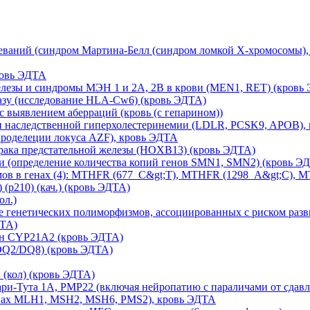
ваний (синдром Мартина-Белл (синдром ломкой Х-хромосомы), 
ровь ЭДТА
лезы и синдромы МЭН 1 и 2A, 2B в крови (MEN1, RET) (кровь
азу (исследование HLA-Cw6) (кровь ЭДТА)
с выявлением аберраций (кровь (с гепарином))
ри наследственной гиперхолестеринемии (LDLR, PCSK9, APOB),
кроделеции локуса AZF), кровь ЭДТА
 рака предстательной железы (HOXB13) (кровь ЭДТА)
 (определение количества копий генов SMN1, SMN2) (кровь Э
ов в генах (4): MTHFR (677_C&gt;T), MTHFR (1298_A&gt;C), 
(р210) (кач.) (кровь ЭДТА)
ол.)
 генетических полиморфизмов, ассоциированных с риском разви
ДТА)
ен CYP21A2 (кровь ЭДТА)
DQ2/DQ8) (кровь ЭДТА)
 (кол) (кровь ЭДТА)
ри-Тута 1А, PMP22 (включая нейропатию с параличами от сдавл
енах MLH1, MSH2, MSH6, PMS2), кровь ЭДТА