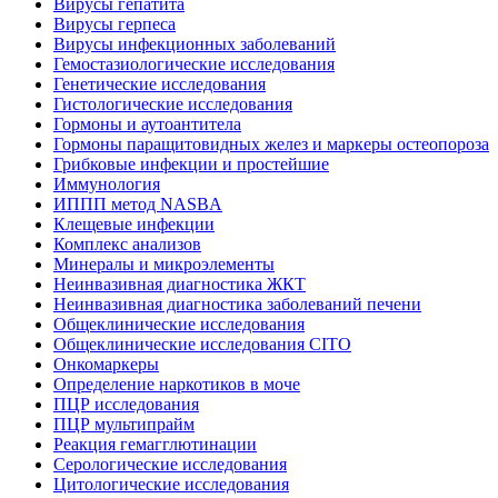
Вирусы гепатита
Вирусы герпеса
Вирусы инфекционных заболеваний
Гемостазиологические исследования
Генетические исследования
Гистологические исследования
Гормоны и аутоантитела
Гормоны паращитовидных желез и маркеры остеопороза
Грибковые инфекции и простейшие
Иммунология
ИППП метод NASBA
Клещевые инфекции
Комплекс анализов
Минералы и микроэлементы
Неинвазивная диагностика ЖКТ
Неинвазивная диагностика заболеваний печени
Общеклинические исследования
Общеклинические исследования CITO
Онкомаркеры
Определение наркотиков в моче
ПЦР исследования
ПЦР мультипрайм
Реакция гемагглютинации
Серологические исследования
Цитологические исследования