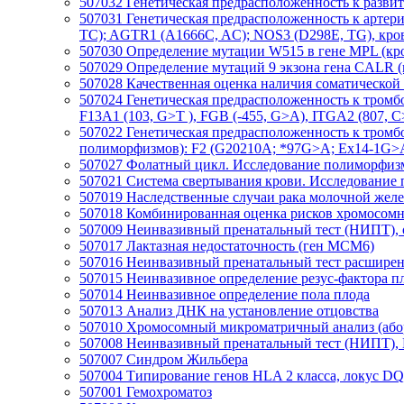
507032
Генетическая предрасположенность к разви
507031
Генетическая предрасположенность к арте
TC); AGTR1 (A1666C, AC); NOS3 (D298E, TG), кр
507030
Определение мутации W515 в гене MPL (кр
507029
Определение мутаций 9 экзона гена CALR (
507028
Качественная оценка наличия соматической 
507024
Генетическая предрасположенность к тромбо
F13A1 (103, G>T ), FGB (-455, G>A), ITGA2 (807, 
507022
Генетическая предрасположенность к тром
полиморфизмов): F2 (G20210A; *97G>A; Ex14-1G>A),
507027
Фолатный цикл. Исследование полиморфиз
507021
Система свертывания крови. Исследование 
507019
Наследственные случаи рака молочной же
507018
Комбинированная оценка рисков хромосомно
507009
Неинвазивный пренатальный тест (НИПТ), о
507017
Лактазная недостаточность (ген MCM6)
507016
Неинвазивный пренатальный тест расшире
507015
Неинвазивное определение резус-фактора п
507014
Неинвазивное определение пола плода
507013
Анализ ДНК на установление отцовства
507010
Хромосомный микроматричный анализ (або
507008
Неинвазивный пренатальный тест (НИПТ), 
507007
Синдром Жильбера
507004
Типирование генов HLA 2 класса, локус D
507001
Гемохроматоз