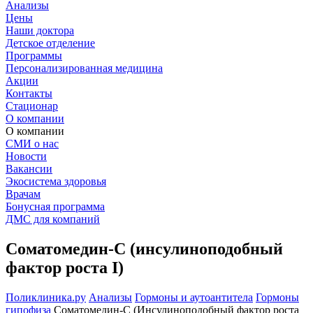
Анализы
Цены
Наши доктора
Детское отделение
Программы
Персонализированная медицина
Акции
Контакты
Стационар
О компании
О компании
СМИ о нас
Новости
Вакансии
Экосистема здоровья
Врачам
Бонусная программа
ДМС для компаний
Соматомедин-С (инсулиноподобный
фактор роста I)
Поликлиника.ру
Анализы
Гормоны и аутоантитела
Гормоны
гипофиза
Соматомедин-С (Инсулиноподобный фактор роста