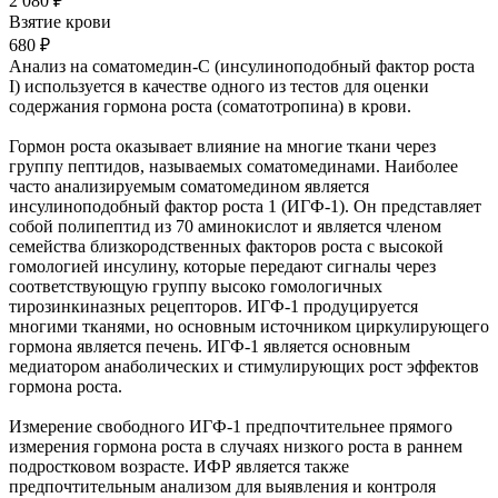
2 080 ₽
Взятие крови
680 ₽
Анализ на соматомедин-С (инсулиноподобный фактор роста
I) используется в качестве одного из тестов для оценки
содержания гормона роста (соматотропина) в крови.
Гормон роста оказывает влияние на многие ткани через
группу пептидов, называемых соматомединами. Наиболее
часто анализируемым соматомедином является
инсулиноподобный фактор роста 1 (ИГФ-1). Он представляет
собой полипептид из 70 аминокислот и является членом
семейства близкородственных факторов роста с высокой
гомологией инсулину, которые передают сигналы через
соответствующую группу высоко гомологичных
тирозинкиназных рецепторов. ИГФ-1 продуцируется
многими тканями, но основным источником циркулирующего
гормона является печень. ИГФ-1 является основным
медиатором анаболических и стимулирующих рост эффектов
гормона роста.
Измерение свободного ИГФ-1 предпочтительнее прямого
измерения гормона роста в случаях низкого роста в раннем
подростковом возрасте. ИФР является также
предпочтительным анализом для выявления и контроля