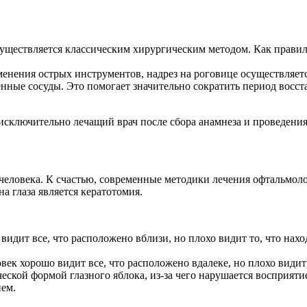
уществляется классическим хирургическим методом. Как правил
менения острых инструментов, надрез на роговице осуществляет
енные сосуды. Это помогает значительно сократить период восст
 исключительно лечащий врач после сбора анамнеза и проведени
человека. К счастью, современные методики лечения офтальмол
а глаза является кератотомия.
 видит все, что расположено вблизи, но плохо видит то, что нах
овек хорошо видит все, что расположено вдалеке, но плохо видит
еской формой глазного яблока, из-за чего нарушается восприяти
ем.