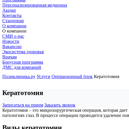
Персонализированная медицина
Акции
Контакты
Стационар
О компании
О компании
СМИ о нас
Новости
Вакансии
Экосистема здоровья
Врачам
Бонусная программа
ДМС для компаний
Поликлиника.ру
Услуги
Операционный блок
Кератотомия
Кератотомия
Записаться на прием
Заказать звонок
Кератотомия – это микрохирургическая операция, которая дает
патологиях глаз. В процессе операции проводится удаление по
Виды кератотомии