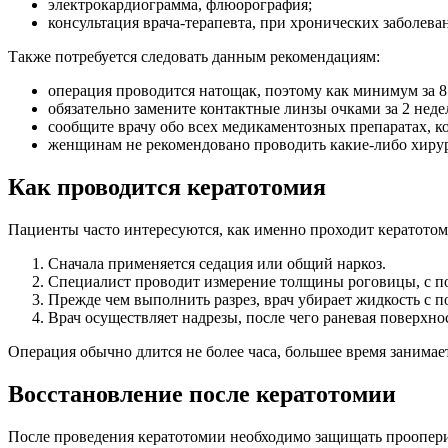
электрокардиограмма, флюорография;
консультация врача-терапевта, при хронических заболев
Также потребуется следовать данным рекомендациям:
операция проводится натощак, поэтому как минимум за 8 
обязательно замените контактные линзы очками за 2 неде
сообщите врачу обо всех медикаментозных препаратах, к
женщинам не рекомендовано проводить какие-либо хирур
Как проводится кератотомия
Пациенты часто интересуются, как именно проходит кератотом
Сначала применяется седация или общий наркоз.
Специалист проводит измерение толщины роговицы, с по
Прежде чем выполнить разрез, врач убирает жидкость с 
Врач осуществляет надрезы, после чего раневая поверхно
Операция обычно длится не более часа, большее время занимае
Восстановление после кератотомии
После проведения кератотомии необходимо защищать прооперир