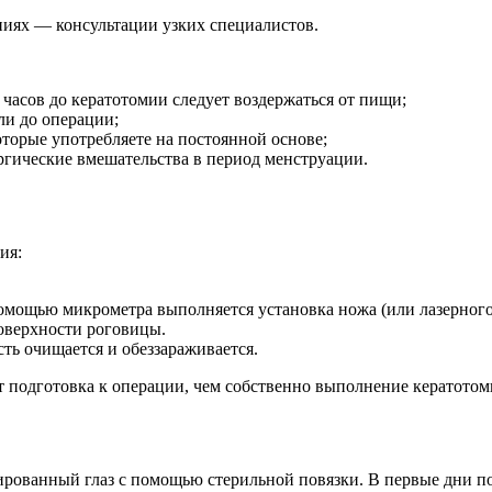
аниях — консультации узких специалистов.
часов до кератотомии следует воздержаться от пищи;
ли до операции;
оторые употребляете на постоянной основе;
гические вмешательства в период менструации.
ия:
мощью микрометра выполняется установка ножа (или лазерного
поверхности роговицы.
сть очищается и обеззараживается.
т подготовка к операции, чем собственно выполнение кератотом
ованный глаз с помощью стерильной повязки. В первые дни пос