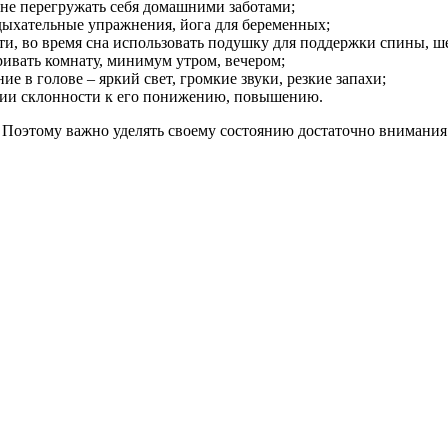
 не перегружать себя домашними заботами;
 дыхательные упражнения, йога для беременных;
сти, во время сна использовать подушку для поддержки спины, ш
ривать комнату, минимум утром, вечером;
ие в голове – яркий свет, громкие звуки, резкие запахи;
ичии склонности к его понижению, повышению.
Поэтому важно уделять своему состоянию достаточно внимания. 