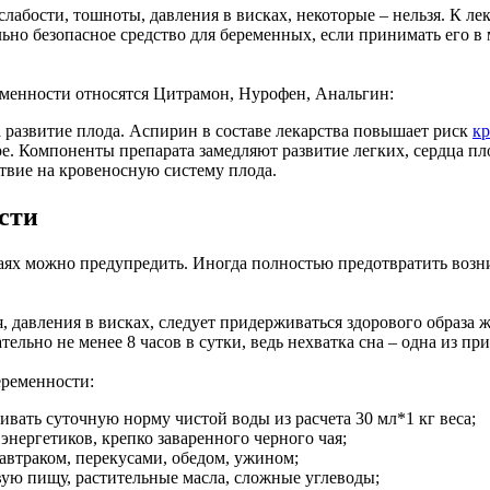
абости, тошноты, давления в висках, некоторые – нельзя. К лек
льно безопасное средство для беременных, если принимать его
еменности относятся Цитрамон, Нурофен, Анальгин:
 развитие плода. Аспирин в составе лекарства повышает риск
кр
е. Компоненты препарата замедляют развитие легких, сердца п
вие на кровеносную систему плода.
сти
х можно предупредить. Иногда полностью предотвратить возник
, давления в висках, следует придерживаться здорового образа
тельно не менее 8 часов в сутки, ведь нехватка сна – одна из п
еременности:
вать суточную норму чистой воды из расчета 30 мл*1 кг веса;
нергетиков, крепко заваренного черного чая;
автраком, перекусами, обедом, ужином;
вую пищу, растительные масла, сложные углеводы;