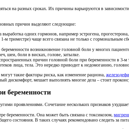
ться на разных сроках. Их причины варьируются в зависимости
основных причин выделяют следующие:
выработка одних гормонов, например эстрогена, прогестерона, 
 1-м триместре) чаще всего связана не только с гормональным сб
 беременности возникновение головной боли у многих пациенто
, шеи, боли в висках, голове, затылке.
спространенных причин головной боли при беременности в 3-м
теков лица, тела. Это нередко приводит к недомоганию, головн
могут такие факторы риска, как изменение рациона,
железодефи
ный дискомфорт, мешает выполнять многие дела – стоит проконс
ри беременности
ругими проявлениями. Сочетание нескольких признаков ухудшает
тре беременности. Она может быть связана с токсикозом,
мигрен
общего состояния. В таких случаях рекомендовано следить за пит