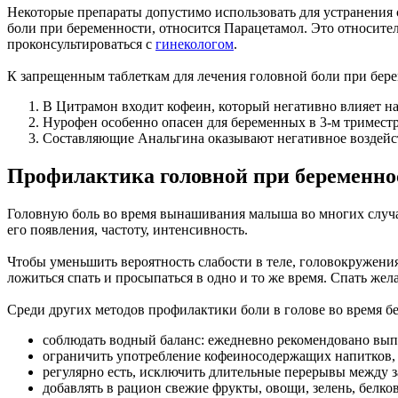
Некоторые препараты допустимо использовать для устранения сл
боли при беременности, относится Парацетамол. Это относите
проконсультироваться с
гинекологом
.
К запрещенным таблеткам для лечения головной боли при бер
В Цитрамон входит кофеин, который негативно влияет на
Нурофен особенно опасен для беременных в 3-м триместр
Составляющие Анальгина оказывают негативное воздейст
Профилактика головной при беременно
Головную боль во время вынашивания малыша во многих случая
его появления, частоту, интенсивность.
Чтобы уменьшить вероятность слабости в теле, головокружения
ложиться спать и просыпаться в одно и то же время. Спать жела
Среди других методов профилактики боли в голове во время б
соблюдать водный баланс: ежедневно рекомендовано выпи
ограничить употребление кофеиносодержащих напитков, э
регулярно есть, исключить длительные перерывы между з
добавлять в рацион свежие фрукты, овощи, зелень, белко