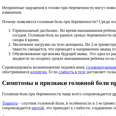
Неприятные ощущения в голове при беременности могут появля
изменения.
Почему появляется головная боль при беременности? Среди 
Гормональный дисбаланс. Во время вынашивания ребенка 
сосудов. Головная боль на ранних сроках беременности (в
сахара в крови.
Увеличение нагрузки на тело женщины. Во 2-м триместре
тяжести смещается, что приводит к напряжению мышц плеч
Обезвоживание организма будущей мамы. Это одна из ра
жидкости на поздних сроках вынашивания ребенка из-за о
Спровоцировать возникновение недомогания,
головокружения
обострившиеся
аллергии
. Если
слабость в теле
доставляет силь
Симптомы и признаки головной боли п
Головная боль при беременности чаще всего сопровождается д
Тошнота
– спутник головной боли, в особенности в 1-м тримес
сопровождается
рвотой
, это приводит к слабости, ухудшению 