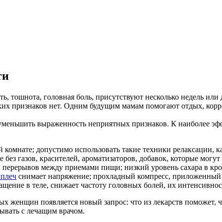
ти
ть, тошнота, головная боль, присутствуют несколько недель ил
таких признаков нет. Одним будущим мамам помогают отдых, кор
, уменьшить выраженность неприятных признаков. К наиболее э
й комнате; допустимо использовать такие техники релаксации, к
 без газов, красителей, ароматизаторов, добавок, которые могу
 перерывов между приемами пищи; низкий уровень сахара в кро
 плеч
снимает напряжение; прохладный компресс, приложенный к
щение в теле, снижает частоту головных болей, их интенсивнос
ных женщин появляется новый запрос: что из лекарств поможет,
ывать с лечащим врачом.