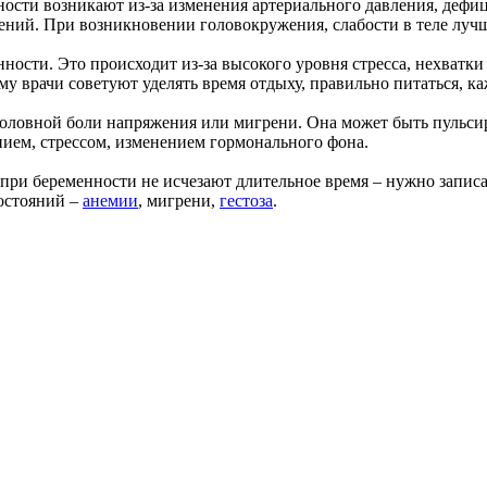
ости возникают из-за изменения артериального давления, дефици
ений. При возникновении головокружения, слабости в теле лучш
ности. Это происходит из-за высокого уровня стресса, нехватк
 врачи советуют уделять время отдыху, правильно питаться, ка
оловной боли напряжения или мигрени. Она может быть пульсир
ением, стрессом, изменением гормонального фона.
 при беременности не исчезают длительное время – нужно записа
состояний –
анемии
, мигрени,
гестоза
.