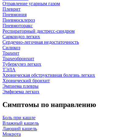
Отравление угарным газом
Плеврит
Пневмония
Пневмосклероз
Пневмоторакс
Респираторный дистресс-синдром
Саркоидоз легких
Сердечно-легочная недостаточность
Силикоз
Трахеит
Трахеобронхит
Туберкулез легких
ТЭЛА
Хроническая обструктивная болезнь легких
Хронический бронхит
Эмпиема плевры
Эмфизема легких
Симптомы по направлению
Боль при кашле
Влажный кашель
Лающий кашель
Мокрота