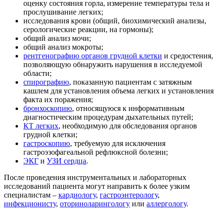
оценку состояния горла, измерение температуры тела и
прослушивание легких;
исследования крови (общий, биохимический анализы,
серологические реакции, на гормоны);
общий анализ мочи;
общий анализ мокроты;
рентгенографию органов грудной клетки
и средостения,
позволяющую обнаружить нарушения в исследуемой
области;
спирографию
, показанную пациентам с затяжным
кашлем для установления объема легких и установления
факта их поражения;
бронхоскопию
, относящуюся к информативным
диагностическим процедурам дыхательных путей;
КТ легких
, необходимую для обследования органов
грудной клетки;
гастроскопию
, требуемую для исключения
гастроэзофагеальной рефлюксной болезни;
ЭКГ
и
УЗИ сердца
.
После проведения инструментальных и лабораторных
исследований пациента могут направить к более узким
специалистам –
кардиологу
,
гастроэнтерологу
,
инфекционисту
,
оториноларингологу
или
аллергологу
.