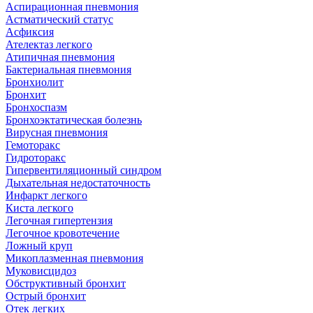
Аспирационная пневмония
Астматический статус
Асфиксия
Ателектаз легкого
Атипичная пневмония
Бактериальная пневмония
Бронхиолит
Бронхит
Бронхоспазм
Бронхоэктатическая болезнь
Вирусная пневмония
Гемоторакс
Гидроторакс
Гипервентиляционный синдром
Дыхательная недостаточность
Инфаркт легкого
Киста легкого
Легочная гипертензия
Легочное кровотечение
Ложный круп
Микоплазменная пневмония
Муковисцидоз
Обструктивный бронхит
Острый бронхит
Отек легких