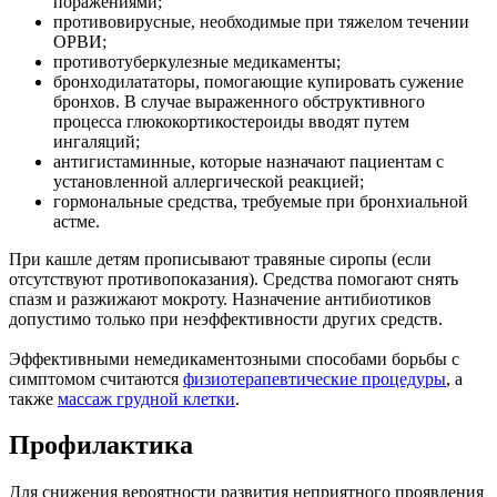
поражениями;
противовирусные, необходимые при тяжелом течении
ОРВИ;
противотуберкулезные медикаменты;
бронходилататоры, помогающие купировать сужение
бронхов. В случае выраженного обструктивного
процесса глюкокортикостероиды вводят путем
ингаляций;
антигистаминные, которые назначают пациентам с
установленной аллергической реакцией;
гормональные средства, требуемые при бронхиальной
астме.
При кашле детям прописывают травяные сиропы (если
отсутствуют противопоказания). Средства помогают снять
спазм и разжижают мокроту. Назначение антибиотиков
допустимо только при неэффективности других средств.
Эффективными немедикаментозными способами борьбы с
симптомом считаются
физиотерапевтические процедуры
, а
также
массаж грудной клетки
.
Профилактика
Для снижения вероятности развития неприятного проявления