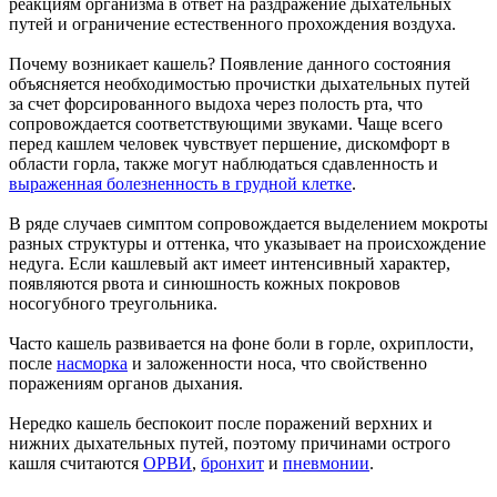
реакциям организма в ответ на раздражение дыхательных
путей и ограничение естественного прохождения воздуха.
Почему возникает кашель? Появление данного состояния
объясняется необходимостью прочистки дыхательных путей
за счет форсированного выдоха через полость рта, что
сопровождается соответствующими звуками. Чаще всего
перед кашлем человек чувствует першение, дискомфорт в
области горла, также могут наблюдаться сдавленность и
выраженная болезненность в грудной клетке
.
В ряде случаев симптом сопровождается выделением мокроты
разных структуры и оттенка, что указывает на происхождение
недуга. Если кашлевый акт имеет интенсивный характер,
появляются рвота и синюшность кожных покровов
носогубного треугольника.
Часто кашель развивается на фоне боли в горле, охриплости,
после
насморка
и заложенности носа, что свойственно
поражениям органов дыхания.
Нередко кашель беспокоит после поражений верхних и
нижних дыхательных путей, поэтому причинами острого
кашля считаются
ОРВИ
,
бронхит
и
пневмонии
.