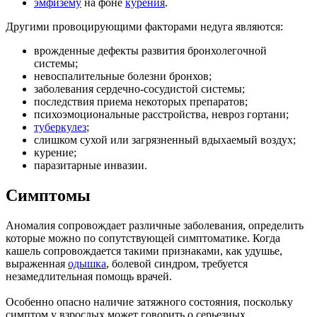
эмфизему
на фоне
курения
.
Другими провоцирующими факторами недуга являются:
врожденные дефекты развития бронхолегочной
системы;
невоспалительные болезни бронхов;
заболевания сердечно-сосудистой системы;
последствия приема некоторых препаратов;
психоэмоциональные расстройства, невроз гортани;
туберкулез
;
слишком сухой или загрязненный вдыхаемый воздух;
курение;
паразитарные инвазии.
Симптомы
Аномалия сопровождает различные заболевания, определить
которые можно по сопутствующей симптоматике. Когда
кашель сопровождается такими признаками, как удушье,
выраженная
одышка
, болевой синдром, требуется
незамедлительная помощь врачей.
Особенно опасно наличие затяжного состояния, поскольку
симптом у взрослых может говорить о серьезных