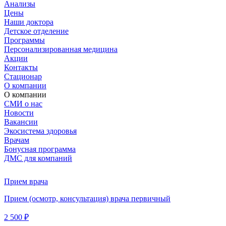
Анализы
Цены
Наши доктора
Детское отделение
Программы
Персонализированная медицина
Акции
Контакты
Стационар
О компании
О компании
СМИ о нас
Новости
Вакансии
Экосистема здоровья
Врачам
Бонусная программа
ДМС для компаний
Прием врача
Прием (осмотр, консультация) врача первичный
2 500 ₽