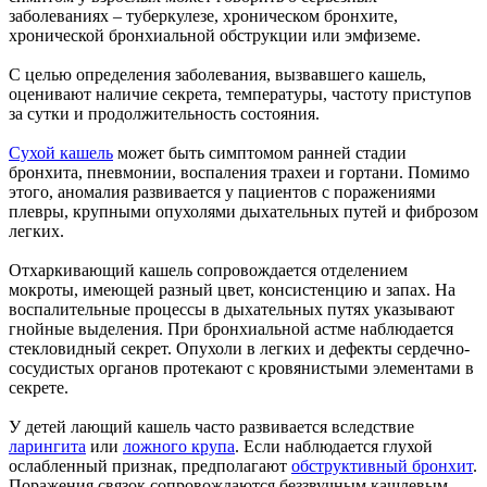
заболеваниях – туберкулезе, хроническом бронхите,
хронической бронхиальной обструкции или эмфиземе.
С целью определения заболевания, вызвавшего кашель,
оценивают наличие секрета, температуры, частоту приступов
за сутки и продолжительность состояния.
Сухой кашель
может быть симптомом ранней стадии
бронхита, пневмонии, воспаления трахеи и гортани. Помимо
этого, аномалия развивается у пациентов с поражениями
плевры, крупными опухолями дыхательных путей и фиброзом
легких.
Отхаркивающий кашель сопровождается отделением
мокроты, имеющей разный цвет, консистенцию и запах. На
воспалительные процессы в дыхательных путях указывают
гнойные выделения. При бронхиальной астме наблюдается
стекловидный секрет. Опухоли в легких и дефекты сердечно-
сосудистых органов протекают с кровянистыми элементами в
секрете.
У детей лающий кашель часто развивается вследствие
ларингита
или
ложного крупа
. Если наблюдается глухой
ослабленный признак, предполагают
обструктивный бронхит
.
Поражения связок сопровождаются беззвучным кашлевым