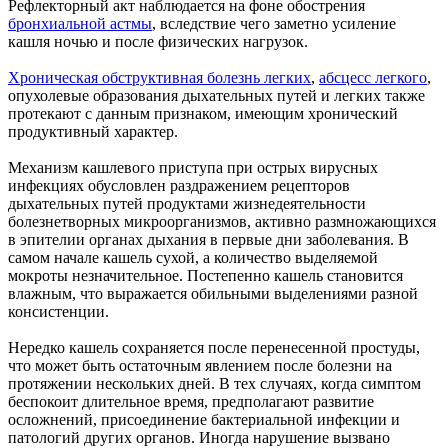
Рефлекторный акт наблюдается на фоне обострения
бронхиальной астмы
, вследствие чего заметно усиление
кашля ночью и после физических нагрузок.
Хроническая обструктивная болезнь легких
,
абсцесс легкого
,
опухолевые образования дыхательных путей и легких также
протекают с данным признаком, имеющим хронический
продуктивный характер.
Механизм кашлевого приступа при острых вирусных
инфекциях обусловлен раздражением рецепторов
дыхательных путей продуктами жизнедеятельности
болезнетворных микроорганизмов, активно размножающихся
в эпителии органах дыхания в первые дни заболевания. В
самом начале кашель сухой, а количество выделяемой
мокроты незначительное. Постепенно кашель становится
влажным, что выражается обильными выделениями разной
консистенции.
Нередко кашель сохраняется после перенесенной простуды,
что может быть остаточным явлением после болезни на
протяжении нескольких дней. В тех случаях, когда симптом
беспокоит длительное время, предполагают развитие
осложнений, присоединение бактериальной инфекции и
патологий других органов. Иногда нарушение вызвано