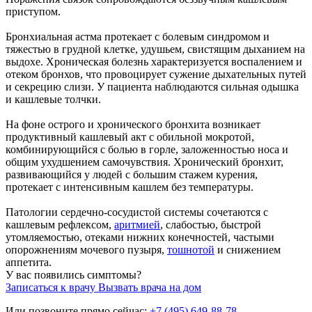
приступом.
Бронхиальная астма протекает с болевым синдромом и
тяжестью в грудной клетке, удушьем, свистящим дыханием на
выдохе. Хроническая болезнь характеризуется воспалением и
отеком бронхов, что провоцирует сужение дыхательных путей
и секрецию слизи. У пациента наблюдаются сильная одышка
и кашлевые толчки.
На фоне острого и хронического бронхита возникает
продуктивный кашлевый акт с обильной мокротой,
комбинирующийся с болью в горле, заложенностью носа и
общим ухудшением самочувствия. Хронический бронхит,
развивающийся у людей с большим стажем курения,
протекает с интенсивным кашлем без температуры.
Патологии сердечно-сосудистой системы сочетаются с
кашлевым рефлексом,
аритмией
, слабостью, быстрой
утомляемостью, отеками нижних конечностей, частыми
опорожнениям мочевого пузыря,
тошнотой
и снижением
аппетита.
У вас появились симптомы?
Записаться к врачу
Вызвать врача на дом
Или позвоните прямо сейчас:
+7 (495) 649-88-78