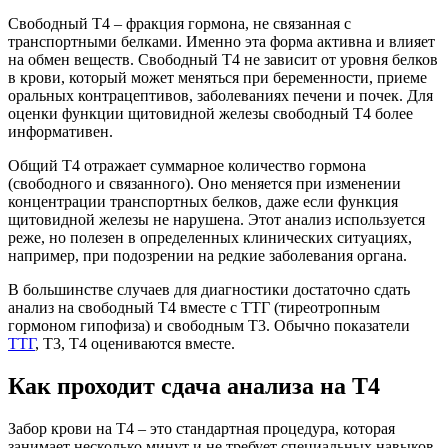
Свободный Т4 – фракция гормона, не связанная с
транспортными белками. Именно эта форма активна и влияет
на обмен веществ. Свободный Т4 не зависит от уровня белков
в крови, который может меняться при беременности, приеме
оральных контрацептивов, заболеваниях печени и почек. Для
оценки функции щитовидной железы свободный Т4 более
информативен.
Общий Т4 отражает суммарное количество гормона
(свободного и связанного). Оно меняется при изменении
концентрации транспортных белков, даже если функция
щитовидной железы не нарушена. Этот анализ используется
реже, но полезен в определенных клинических ситуациях,
например, при подозрении на редкие заболевания органа.
В большинстве случаев для диагностики достаточно сдать
анализ на свободный Т4 вместе с ТТГ (тиреотропным
гормоном гипофиза) и свободным Т3. Обычно показатели
ТТГ
, Т3, Т4 оцениваются вместе.
Как проходит сдача анализа на Т4
Забор крови на Т4 – это стандартная процедура, которая
занимает несколько минут и не требует специальных навыков.