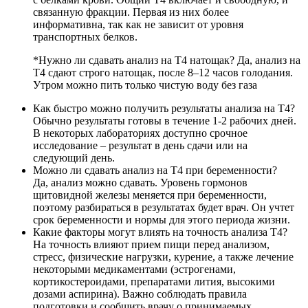
связанную фракции. Первая из них более
информативна, так как не зависит от уровня
транспортных белков.
*Нужно ли сдавать анализ на Т4 натощак? Да, анализ на
Т4 сдают строго натощак, после 8–12 часов голодания.
Утром можно пить только чистую воду без газа
Как быстро можно получить результаты анализа на Т4?
Обычно результаты готовы в течение 1-2 рабочих дней.
В некоторых лабораториях доступно срочное
исследование – результат в день сдачи или на
следующий день.
Можно ли сдавать анализ на Т4 при беременности?
Да, анализ можно сдавать. Уровень гормонов
щитовидной железы меняется при беременности,
поэтому разбираться в результатах будет врач. Он учтет
срок беременности и нормы для этого периода жизни.
Какие факторы могут влиять на точность анализа Т4?
На точность влияют прием пищи перед анализом,
стресс, физические нагрузки, курение, а также лечение
некоторыми медикаментами (эстрогенами,
кортикостероидами, препаратами лития, высокими
дозами аспирина). Важно соблюдать правила
подготовки и сообщить врачу о принимаемых