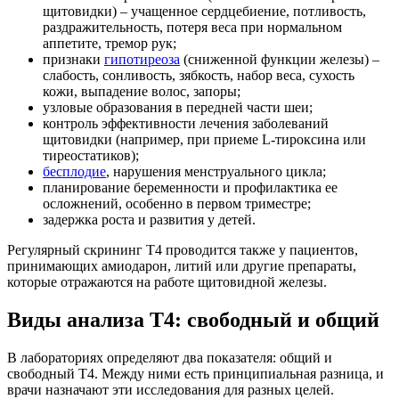
щитовидки) – учащенное сердцебиение, потливость,
раздражительность, потеря веса при нормальном
аппетите, тремор рук;
признаки
гипотиреоза
(сниженной функции железы) –
слабость, сонливость, зябкость, набор веса, сухость
кожи, выпадение волос, запоры;
узловые образования в передней части шеи;
контроль эффективности лечения заболеваний
щитовидки (например, при приеме L-тироксина или
тиреостатиков);
бесплодие
, нарушения менструального цикла;
планирование беременности и профилактика ее
осложнений, особенно в первом триместре;
задержка роста и развития у детей.
Регулярный скрининг Т4 проводится также у пациентов,
принимающих амиодарон, литий или другие препараты,
которые отражаются на работе щитовидной железы.
Виды анализа Т4: свободный и общий
В лабораториях определяют два показателя: общий и
свободный Т4. Между ними есть принципиальная разница, и
врачи назначают эти исследования для разных целей.