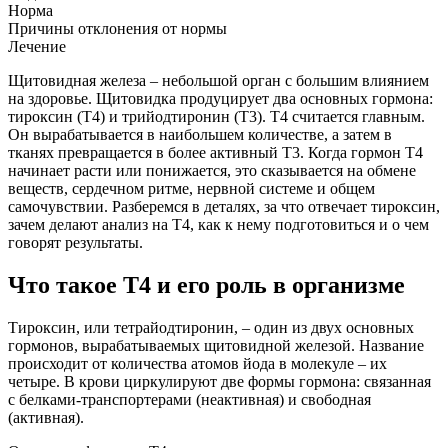
Норма
Причины отклонения от нормы
Лечение
Щитовидная железа – небольшой орган с большим влиянием
на здоровье. Щитовидка продуцирует два основных гормона:
тироксин (Т4) и трийодтиронин (Т3). Т4 считается главным.
Он вырабатывается в наибольшем количестве, а затем в
тканях превращается в более активный Т3. Когда гормон Т4
начинает расти или понижается, это сказывается на обмене
веществ, сердечном ритме, нервной системе и общем
самочувствии. Разберемся в деталях, за что отвечает тироксин,
зачем делают анализ на Т4, как к нему подготовиться и о чем
говорят результаты.
Что такое Т4 и его роль в организме
Тироксин, или тетрайодтиронин, – один из двух основных
гормонов, вырабатываемых щитовидной железой. Название
происходит от количества атомов йода в молекуле – их
четыре. В крови циркулируют две формы гормона: связанная
с белками-транспортерами (неактивная) и свободная
(активная).