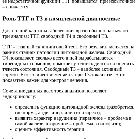
ее недостаточной функции ТТГ повышается, при избыточной
– снижается.
Роль ТТГ и Т3 в комплексной диагностике
Для полной картины заболевания врачи обычно назначают
три анализа: ТТГ, свободный Т4 и свободный Т3.
ТТГ – главный скрининговый тест. Его результат меняется на
ранних стадиях патологии щитовидной железы. Свободный
Т4 показывает, сколько всего в ней вырабатывается
тиреоидных гормонов, помогает уточнить диагноз и оценить
тяжесть состояния. Свободный Т3 – наиболее активный
гормон. Его количество меняется при Т3-токсикозе. Этот
показатель важен для контроля лечения.
Сочетание данных всех трех анализов позволяет
эндокринологу:
определить функцию щитовидной железы (разобраться,
где норма, а где гипер- или гипотиреоз);
выявить характер нарушения (первичное – проблема в
самой железе, вторичное – проблема в гипофизе);
оценить эффективность терапии.