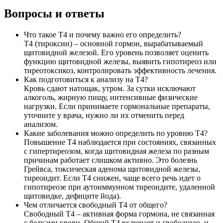
Вопросы и ответы
Что такое Т4 и почему важно его определить?
Т4 (тироксин) – основной гормон, вырабатываемый
щитовидной железой. Его уровень позволяет оценить
функцию щитовидной железы, выявить гипотиреоз или
тиреотоксикоз, контролировать эффективность лечения.
Как подготовиться к анализу на Т4?
Кровь сдают натощак, утром. За сутки исключают
алкоголь, жирную пищу, интенсивные физические
нагрузки. Если принимаете гормональные препараты,
уточните у врача, нужно ли их отменить перед
анализом.
Какие заболевания можно определить по уровню Т4?
Повышение Т4 наблюдается при состояниях, связанных
с гипертиреозом, когда щитовидная железа по разным
причинам работает слишком активно. Это болезнь
Грейвса, токсическая аденома щитовидной железы,
тиреоидит. Если Т4 снижен, чаще всего речь идет о
гипотиреозе при аутоиммунном тиреоидите, удаленной
щитовидке, дефиците йода).
Чем отличается свободный Т4 от общего?
Свободный Т4 – активная форма гормона, не связанная
с белками крови. Общий Т4 включает и свободную, и