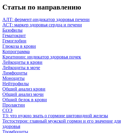
Статьи по направлению
АЛТ: фермент-индикатор здоровья печени
АСТ: маркер здоровья сердца и печени
Базофилы
Гематокрит
Гемоглобин
Глюкоза в крови
Копрограмма
Креатинин: индикатор здоровья почек
Лейкоциты в крови
Лейкоциты в моче
Лимфоциты
Моноциты
Нейтрофилы
Общий анализ крови
Общий анализ мочи
Общий белок в крови
Пролактин
СОЭ
Т3: что нужно знать о гормоне щитовидной железы
Тестостерон: главный мужской гормон и его значение для
здоровья
Тромбоциты