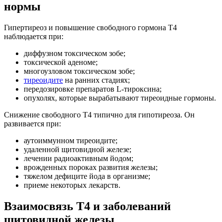
нормы
Гипертиреоз и повышение свободного гормона Т4
наблюдается при:
диффузном токсическом зобе;
токсической аденоме;
многоузловом токсическом зобе;
тиреоидите
на ранних стадиях;
передозировке препаратов L-тироксина;
опухолях, которые вырабатывают тиреоидные гормоны.
Снижение свободного Т4 типично для гипотиреоза. Он
развивается при:
аутоиммунном тиреоидите;
удаленной щитовидной железе;
лечении радиоактивным йодом;
врожденных пороках развития железы;
тяжелом дефиците йода в организме;
приеме некоторых лекарств.
Взаимосвязь Т4 и заболеваний
щитовидной железы