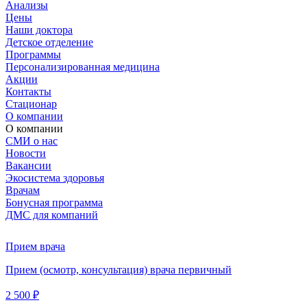
Анализы
Цены
Наши доктора
Детское отделение
Программы
Персонализированная медицина
Акции
Контакты
Стационар
О компании
О компании
СМИ о нас
Новости
Вакансии
Экосистема здоровья
Врачам
Бонусная программа
ДМС для компаний
Прием врача
Прием (осмотр, консультация) врача первичный
2 500 ₽