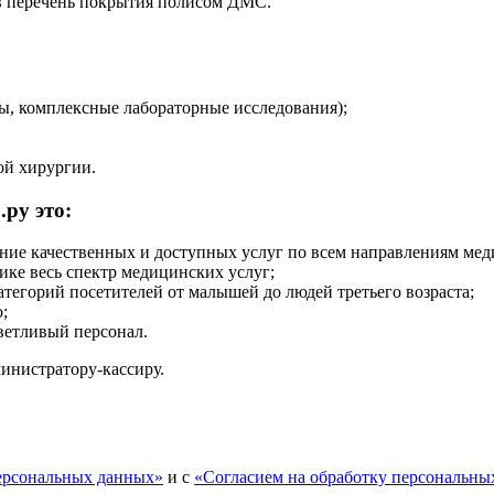
 в перечень покрытия полисом ДМС.
, комплексные лабораторные исследования);
ой хирургии.
ру это:
ние качественных и доступных услуг по всем направлениям мед
ике весь спектр медицинских услуг;
атегорий посетителей от малышей до людей третьего возраста;
;
ветливый персонал.
инистратору-кассиру.
персональных данных»
и с
«Согласием на обработку персональны