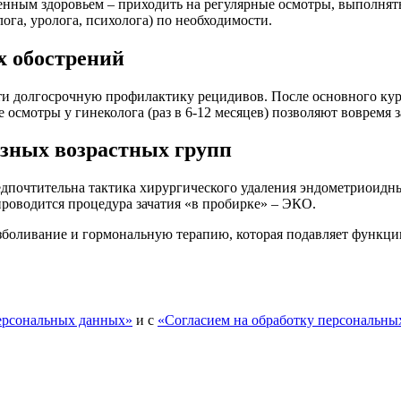
енным здоровьем – приходить на регулярные осмотры, выполнять
ога, уролога, психолога) по необходимости.
х обострений
сти долгосрочную профилактику рецидивов. После основного ку
смотры у гинеколога (раз в 6-12 месяцев) позволяют вовремя з
азных возрастных групп
почтительна тактика хирургического удаления эндометриоидны
 проводится процедура зачатия «в пробирке» – ЭКО.
зболивание и гормональную терапию, которая подавляет функци
персональных данных»
и с
«Согласием на обработку персональны