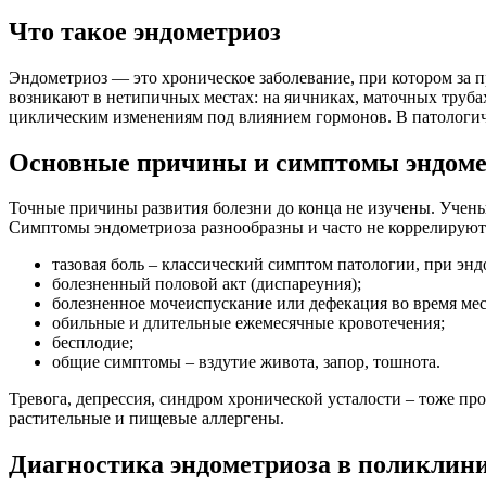
Что такое эндометриоз
Эндометриоз — это хроническое заболевание, при котором за п
возникают в нетипичных местах: на яичниках, маточных труба
циклическим изменениям под влиянием гормонов. В патологиче
Основные причины и симптомы эндоме
Точные причины развития болезни до конца не изучены. Учен
Симптомы эндометриоза разнообразны и часто не коррелируют 
тазовая боль – классический симптом патологии, при энд
болезненный половой акт (диспареуния);
болезненное мочеиспускание или дефекация во время ме
обильные и длительные ежемесячные кровотечения;
бесплодие;
общие симптомы – вздутие живота, запор, тошнота.
Тревога, депрессия, синдром хронической усталости – тоже пр
растительные и пищевые аллергены.
Диагностика эндометриоза в поликлин