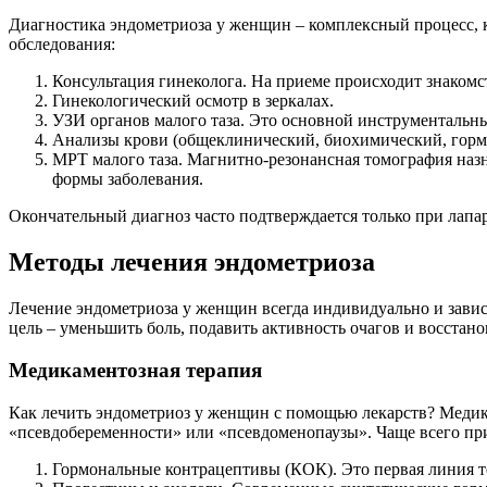
Диагностика эндометриоза у женщин – комплексный процесс, 
обследования:
Консультация гинеколога. На приеме происходит знакомс
Гинекологический осмотр в зеркалах.
УЗИ органов малого таза. Это основной инструментальн
Анализы крови (общеклинический, биохимический, горм
МРТ малого таза. Магнитно-резонансная томография наз
формы заболевания.
Окончательный диагноз часто подтверждается только при лап
Методы лечения эндометриоза
Лечение эндометриоза у женщин всегда индивидуально и завис
цель – уменьшить боль, подавить активность очагов и восстан
Медикаментозная терапия
Как лечить эндометриоз у женщин с помощью лекарств? Медик
«псевдобеременности» или «псевдоменопаузы». Чаще всего пр
Гормональные контрацептивы (КОК). Это первая линия т