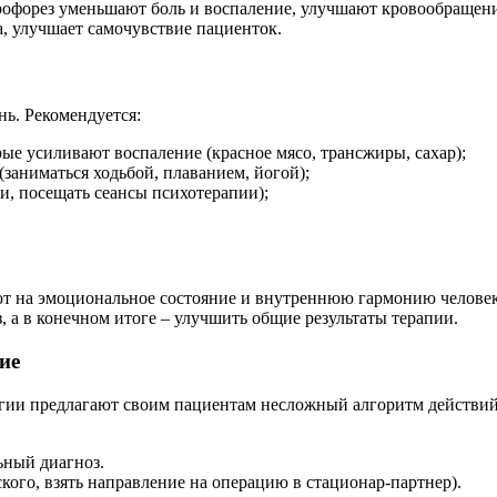
рофорез уменьшают боль и воспаление, улучшают кровообращени
, улучшает самочувствие пациенток.
нь. Рекомендуется:
ые усиливают воспаление (красное мясо, трансжиры, сахар);
заниматься ходьбой, плаванием, йогой);
и, посещать сеансы психотерапии);
т на эмоциональное состояние и внутреннюю гармонию человека
, а в конечном итоге – улучшить общие результаты терапии.
ие
гии предлагают своим пациентам несложный алгоритм действий
ьный диагноз.
кого, взять направление на операцию в стационар-партнер).