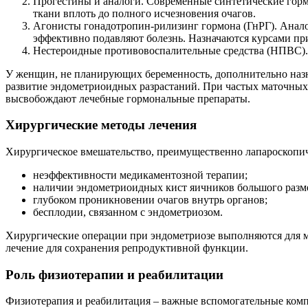
Прогестины и аналоги. Современные синтетические гор
ткани вплоть до полного исчезновения очагов.
Агонисты гонадотропин-рилизинг гормона (ГнРГ). Анал
эффективно подавляют болезнь. Назначаются курсами пр
Нестероидные противовоспалительные средства (НПВС). 
У женщин, не планирующих беременность, дополнительно наз
развитие эндометриоидных разрастаний. При частых маточных
высвобождают лечебные гормональные препараты.
Хирургические методы лечения
Хирургическое вмешательство, преимущественно лапароскопиче
неэффективности медикаментозной терапии;
наличии эндометриоидных кист яичников большого разм
глубоком проникновении очагов внутрь органов;
бесплодии, связанном с эндометриозом.
Хирургические операции при эндометриозе выполняются для ма
лечение для сохранения репродуктивной функции.
Роль физиотерапии и реабилитации
Физиотерапия и реабилитация – важные вспомогательные комп