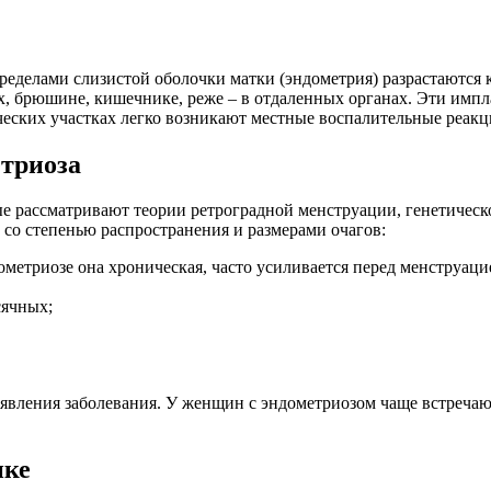
ределами слизистой оболочки матки (эндометрия) разрастаются 
х, брюшине, кишечнике, реже – в отдаленных органах. Эти имп
ских участках легко возникают местные воспалительные реакции
триоза
ые рассматривают теории ретроградной менструации, генетичес
со степенью распространения и размерами очагов:
ометриозе она хроническая, часто усиливается перед менструацие
сячных;
оявления заболевания. У женщин с эндометриозом чаще встречаю
ике