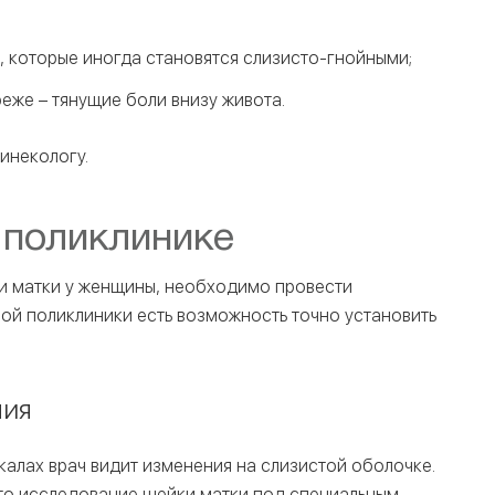
 которые иногда становятся слизисто-гнойными;
же – тянущие боли внизу живота.
инекологу.
 поликлинике
ки матки у женщины, необходимо провести
ой поликлиники есть возможность точно установить
пия
алах врач видит изменения на слизистой оболочке.
то исследование шейки матки под специальным