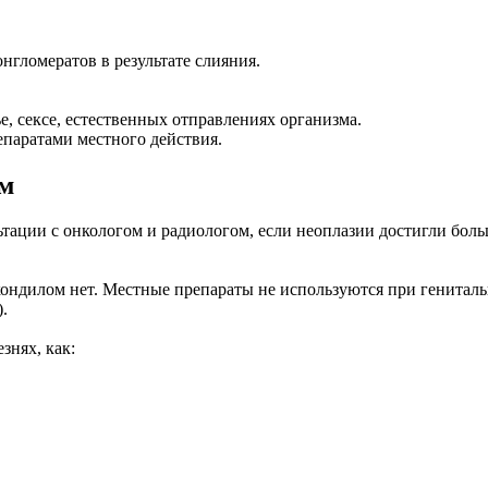
нгломератов в результате слияния.
, сексе, естественных отправлениях организма.
паратами местного действия.
ом
ьтации с онкологом и радиологом, если неоплазии достигли бол
ндилом нет. Местные препараты не используются при генитальн
.
знях, как: