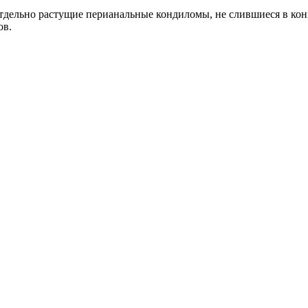
тдельно растущие перианальные кондиломы, не слившиеся в ко
ов.