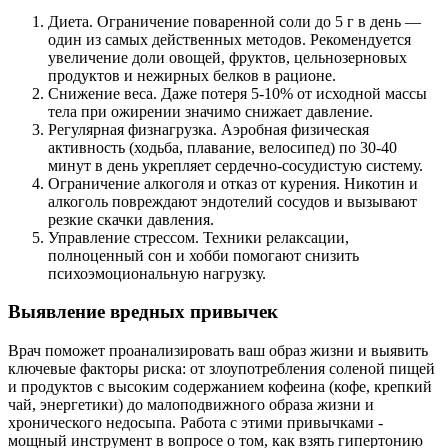
Диета. Ограничение поваренной соли до 5 г в день —
один из самых действенных методов. Рекомендуется
увеличение доли овощей, фруктов, цельнозерновых
продуктов и нежирных белков в рационе.
Снижение веса. Даже потеря 5-10% от исходной массы
тела при ожирении значимо снижает давление.
Регулярная физнагрузка. Аэробная физическая
активность (ходьба, плавание, велосипед) по 30-40
минут в день укрепляет сердечно-сосудистую систему.
Ограничение алкоголя и отказ от курения. Никотин и
алкоголь повреждают эндотелий сосудов и вызывают
резкие скачки давления.
Управление стрессом. Техники релаксации,
полноценный сон и хобби помогают снизить
психоэмоциональную нагрузку.
Выявление вредных привычек
Врач поможет проанализировать ваш образ жизни и выявить
ключевые факторы риска: от злоупотребления соленой пищей
и продуктов с высоким содержанием кофеина (кофе, крепкий
чай, энергетики) до малоподвижного образа жизни и
хронического недосыпа. Работа с этими привычками -
мощный инструмент в вопросе о том, как взять гипертонию