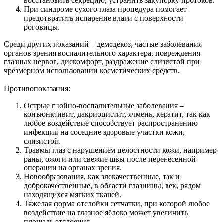
восстановить секрецию, устранить закупорку протоков.
При синдроме сухого глаза процедура помогает
предотвратить испарение влаги с поверхности
роговицы.
Среди других показаний – демодекоз, частые заболевания
органов зрения воспалительного характера, повреждения
глазных нервов, дискомфорт, раздражение слизистой при
чрезмерном использовании косметических средств.
Противопоказания:
Острые гнойно-воспалительные заболевания –
конъюнктивит, дакриоцистит, ячмень, кератит, так как
любое воздействие способствует распространению
инфекции на соседние здоровые участки кожи,
слизистой.
Травмы глаз с нарушением целостности кожи, например
раны, ожоги или свежие швы после перенесенной
операции на органах зрения.
Новообразования, как злокачественные, так и
доброкачественные, в области глазницы, век, рядом
находящихся мягких тканей.
Тяжелая форма отслойки сетчатки, при которой любое
воздействие на глазное яблоко может увеличить
площадь отслоения.