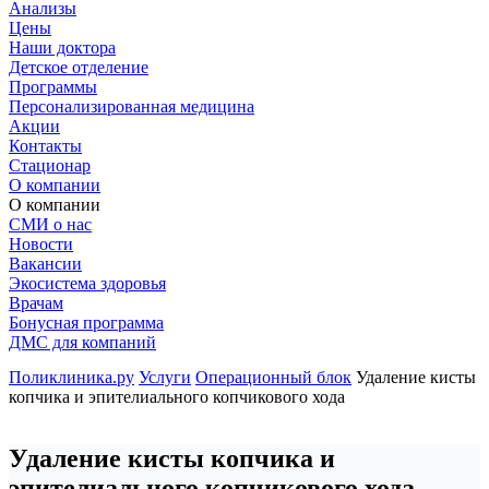
Анализы
Цены
Наши доктора
Детское отделение
Программы
Персонализированная медицина
Акции
Контакты
Стационар
О компании
О компании
СМИ о нас
Новости
Вакансии
Экосистема здоровья
Врачам
Бонусная программа
ДМС для компаний
Поликлиника.ру
Услуги
Операционный блок
Удаление кисты
копчика и эпителиального копчикового хода
Удаление кисты копчика и
эпителиального копчикового хода