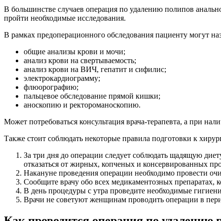
В большинстве случаев операция по удалению полипов анальног
пройти необходимые исследования.
В рамках предоперационного обследования пациенту могут наз
общие анализы крови и мочи;
анализ крови на свертываемость;
анализ крови на ВИЧ, гепатит и сифилис;
электрокардиограмму;
флюорографию;
пальцевое обследование прямой кишки;
аноскопию и ректороманоскопию.
Может потребоваться консультация врача-терапевта, а при на
Также стоит соблюдать некоторые правила подготовки к хирур
За три дня до операции следует соблюдать щадящую диет
отказаться от жирных, копченых и консервированных пр
Накануне проведения операции необходимо провести очи
Сообщите врачу обо всех медикаментозных препаратах, 
В день процедуры с утра проведите необходимые гигиен
Врачи не советуют женщинам проводить операции в пер
Как проводится операция по удалению 