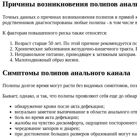
Причины возникновения полипов аналь
Точных данных о причинах возникновения полипов в прямой киш
родственников диагностированы любые полипы - в том числе в
К факторам повышенного риска также относятся:
Возраст старше 50 лет. По этой причине рекомендуется п
Хронические заболевания желудочно-кишечного тракта. 
Неправильное питание, приводящее к затяжным запорам.
Малоподвижный образ жизни.
Симптомы полипов анального канала
Полипы долгое время могут расти без видимых симптомов, по
Бывает, однако, и так, что полипы проявляют себя еще до обн
обнаружение крови после акта дефекации;
визуально заметное выпячивание в области анального от
боль во время акта дефекации;
жалобы на чувство дискомфорта, ощущение постороннего 
чередование запоров и диареи;
при достижении больших размеров образований могут на