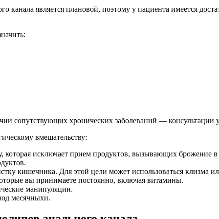
о канала является плановой, поэтому у пациента имеется доста
начить:
личии сопутствующих хронических заболеваний — консультации 
гическому вмешательству:
у, которая исключает прием продуктов, вызывающих брожение в 
одуктов.
стку кишечника. Для этой цели может использоваться клизма и
которые вы принимаете постоянно, включая витамины.
ические манипуляции.
иод месячныхи.
полипов анального канала