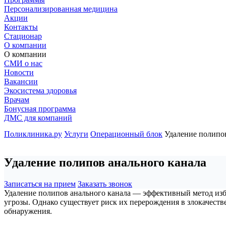
Персонализированная медицина
Акции
Контакты
Стационар
О компании
О компании
СМИ о нас
Новости
Вакансии
Экосистема здоровья
Врачам
Бонусная программа
ДМС для компаний
Поликлиника.ру
Услуги
Операционный блок
Удаление полипов
Удаление полипов анального канала
Записаться на прием
Заказать звонок
Удаление полипов анального канала — эффективный метод изб
угрозы. Однако существует риск их перерождения в злокачеств
обнаружения.