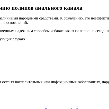
нию полипов анального канала
различными народными средствами. К сожалению, это неэффектив
ание осложнений.
венным надежным способом избавления от полипов на сегодняш
дующих случаях:
при острых воспалительных или инфекционных заболеваниях, на