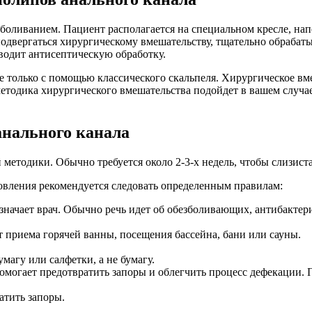
зболиванием. Пациент располагается на специальном кресле, н
 подвергаться хирургическому вмешательству, тщательно обрабат
водит антисептическую обработку.
е только с помощью классического скальпеля. Хирургическое вм
методика хирургического вмешательства подойдет в вашем случа
анального канала
методики. Обычно требуется около 2-3-х недель, чтобы слизист
овления рекомендуется следовать определенным правилам:
начает врач. Обычно речь идет об обезболивающих, антибактер
т приема горячей ванны, посещения бассейна, бани или сауны.
агу или салфетки, а не бумагу.
 помогает предотвратить запоры и облегчить процесс дефекации.
атить запоры.