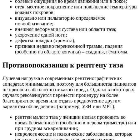
болевые ощущения во время движения или в покое;
отек, местное покраснение или повышение температуры
кожных покровов;
визуально или пальпаторно определяемое
новообразование;
внешняя деформация сустава или области таза;
укорочение одной ноги;
дефекты походки (хромота);
признаки недавно перенесенной травмы, падения
(особенно на область копчика) – ссадины, гематомы.
Противопоказания к рентгену таза
Лучевая нагрузка в современных рентгенографических
аппаратах минимальная, поэтому для большинства пациентов
не приносит абсолютно никакого вреда. Однако в некоторых
случаях рекомендуется перенести процедуру на более
благоприятное время или отдать предпочтение другим
вариантам обследования (например, УЗИ или МРТ):
рентген малого таза у женщин нельзя проводить во
время беременности (особенно в первом триместре) или
при грудном вскармливании;
неврологические и психические заболевания, которые
не дадут пациенту длительное время сохранять