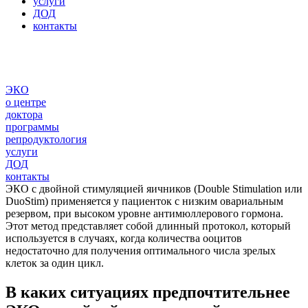
услуги
ДОД
контакты
ЭКО
о центре
доктора
программы
репродуктология
услуги
ДОД
контакты
ЭКО с двойной стимуляцией яичников (Double Stimulation или
DuoStim) применяется у пациенток с низким овариальным
резервом, при высоком уровне антимюллерового гормона.
Этот метод представляет собой длинный протокол, который
используется в случаях, когда количества ооцитов
недостаточно для получения оптимального числа зрелых
клеток за один цикл.
В каких ситуациях предпочтительнее