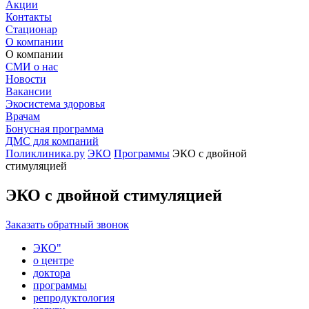
Акции
Контакты
Стационар
О компании
О компании
СМИ о нас
Новости
Вакансии
Экосистема здоровья
Врачам
Бонусная программа
ДМС для компаний
Поликлиника.ру
ЭКО
Программы
ЭКО с двойной
стимуляцией
ЭКО с двойной стимуляцией
Заказать обратный звонок
ЭКО"
о центре
доктора
программы
репродуктология