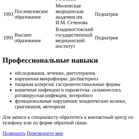
Московская
Послевузовское
медицинская
1993
Педиатрия
образование
академия им.
И.М. Сеченова
Владивостокский
Высшее
государственный
1991
Педиатрия
образование
медицинский
институт
Профессиональные навыки
обследования, лечение, диетотерапия
нарушения микрофлоры: дисбактериоз
пищевая аллергия: гастроинтестинальные формы
кишечные инфекции и паразитозы: сальмонеллез,
ротавирусная инфекция, энтеробиоз
функциональные нарушения: младенческие колики,
срыгивания, метеоризм
Для записи к специалисту обратитесь в контактный центр по
телефону или по форме обратной связи.
Позвонить
Перезвоните мне