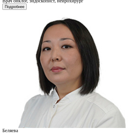
Врач онклог, эндоскопист, нейрохирург
Подробнее
Беляева