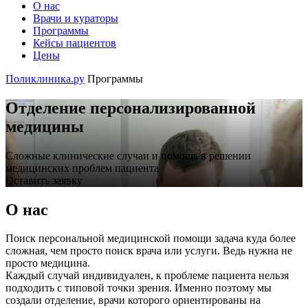
О нас
Врачи и кураторы
Программы
Кейсы пациентов
Цены
Поликлиника.ру
Программы
Отделение персонализированной
медицины
Сложные клинические случаи и помощь в решении
медицинских проблем пациента
Оставить заявку
О нас
Поиск персональной медицинской помощи задача куда более
сложная, чем просто поиск врача или услуги. Ведь нужна не
просто медицина.
Каждый случай индивидуален, к проблеме пациента нельзя
подходить с типовой точки зрения. Именно поэтому мы
создали отделение, врачи которого ориентированы на