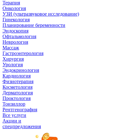
Терапия
Онкология
УЗИ (ультразвуковое исследование)
Гинекология
Планирование беременности
Эндоскопия
Офтальмология
Неврология
Массаж
Гастроэнтерология
Хирургия
Урология
Эндокринология
Кардиология
Физиотерапия
Косметология
Дерматология
Проктология
Тонзиллор
Рентгенография
Все услуги
Акции и
спецпредложения