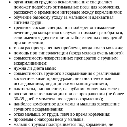
организация грудного вскармливания: специалист
поможет подобрать оптимальные позы для кормления,
расскажет о временном интервале между кормлениями;
обучение базовому уходу за малышом и адекватная
гигиена груди;
трещины сосков: специалист подберет оптимальное
лечение для конкретного случая и поможет разобраться,
если имеются другие причины болезненных ощущений
при кормлении;
такая распространенная проблема, когда «мало молока»;
помощь при гиперлактации (когда молока очень много);
совместимость лекарственных препаратов с грудным
вскармливанием;
нужна ли диета маме;
совместимость грудного вскармливания с различными
косметическими процедурами, диагностическими
исследованиям, медицинскими манипуляциями;
лактостазы, наполнение, нагрубание молочных желез;
восстановление лактации при ее прекращении (не более
30-35 дней с момента последнего кормления);
наиболее комфортное для мамы и малыша завершение
грудного вскармливания;
отказ малыша от груди, плач во время кормления;
проблемы с набором веса у малыша;
малыш с трудом подстраивается под кормление, не