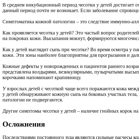
В среднем инкубационный период чесотки у детей достигает от 3
данный период почти не возникает. Если заболевание спровоци
Симптоматика кожной патологии – это следствие иммунно-алл
Как проявляется чесотка у детей? Это частый вопрос родител
на покровах кожи. Высыпания мокнут, формируются многочисл
Как у детей выглядит сыпь при чесотке? Во время осмотра у
кожи. Эти зоны наиболее благоприятны для прогрызания и да
Кожные дефекты у новорожденных и пациентов раннего возраст
представлена волдырями, везикулярными, пузырчатыми высыпа
корочками напоминают крапивницу.
У взрослых детей с чесоткой чаще всего поражаются кожа между
у детей обнаруживают кожную сыпь на боковых участках тела, 
патологии не подвергаются.
Другие симптомы чесотки у детей – наличие гнойных корок на 
Осложнения
Последствиями постоянного зуда являются сильные расчесы ко