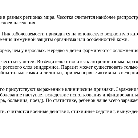
 разных регионах мира. Чесотка считается наиболее распростр
слоев населения.
. Пик заболеваемости приходится на юношескую возрастную кат
ижения иммунной защиты организма или особенностей кожи.
орме, чем у взрослых. Нередко у детей формируются осложнения
й чесотки у детей. Возбудитель относится к антропонозным пар
рогового слоя эпидермиса. Паразит может существовать только 
собны только самки и личинки, причем первые активны в вечерн
ого присутствуют выраженные клинические признаки. Заражения
болевание наступает вследствие использования инфицированных 
рь, больница, поезд). По статистике, ребенок чаще всего заражае
, считаются военные действия, стихийные бедствия, вынужден