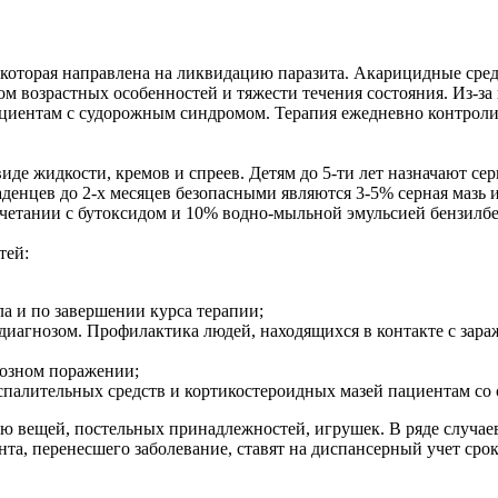
 которая направлена на ликвидацию паразита. Акарицидные сред
том возрастных особенностей и тяжести течения состояния. Из-
иентам с судорожным синдромом. Терапия ежедневно контроли
иде жидкости, кремов и спреев. Детям до 5-ти лет назначают сер
денцев до 2-х месяцев безопасными являются 3-5% серная мазь и
етании с бутоксидом и 10% водно-мыльной эмульсией бензилбенз
тей:
а и по завершении курса терапии;
диагнозом. Профилактика людей, находящихся в контакте с зар
озном поражении;
палительных средств и кортикостероидных мазей пациентам со 
вещей, постельных принадлежностей, игрушек. В ряде случаев 
та, перенесшего заболевание, ставят на диспансерный учет срок