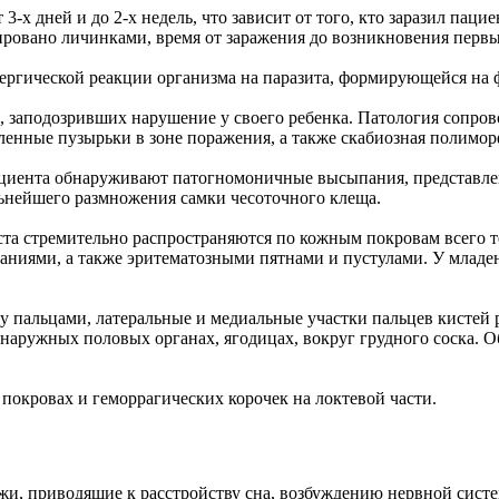
-х дней и до 2-х недель, что зависит от того, кто заразил паци
ровано личинками, время от заражения до возникновения первых
ергической реакции организма на паразита, формирующейся на 
ей, заподозривших нарушение у своего ребенка. Патология соп
енные пузырьки в зоне поражения, а также скабиозная полимор
 пациента обнаруживают патогномоничные высыпания, представл
льнейшего размножения самки чесоточного клеща.
а стремительно распространяются по кожным покровам всего тел
ниями, а также эритематозными пятнами и пустулами. У младен
 пальцами, латеральные и медиальные участки пальцев кистей ру
наружных половых органах, ягодицах, вокруг грудного соска. Об
покровах и геморрагических корочек на локтевой части.
жи, приводящие к расстройству сна, возбуждению нервной сист