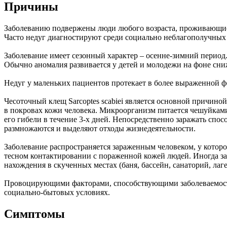
Причины
Заболеванию подвержены люди любого возраста, проживающие в
Часто недуг диагностируют среди социально неблагополучных 
Заболевание имеет сезонный характер – осенне-зимний период
Обычно аномалия развивается у детей и молодежи на фоне сн
Недуг у маленьких пациентов протекает в более выраженной ф
Чесоточный клещ Sarcoptes scabiei является основной причино
в покровах кожи человека. Микроорганизм питается чешуйками 
его гибели в течение 3-х дней. Непосредственно заражать спо
размножаются и выделяют отходы жизнедеятельности.
Заболевание распространяется зараженным человеком, у котор
тесном контактировании с пораженной кожей людей. Иногда за
нахождения в скученных местах (баня, бассейн, санаторий, лаге
Провоцирующими факторами, способствующими заболеваемости
социально-бытовых условиях.
Симптомы