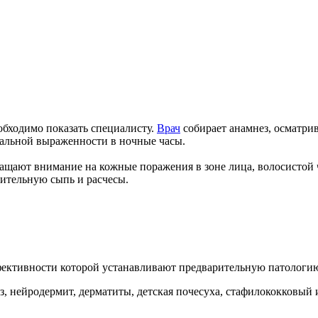
бходимо показать специалисту.
Врач
собирает анамнез, осматрив
мальной выраженности в ночные часы.
ащают внимание на кожные поражения в зоне лица, волосистой ч
ительную сыпь и расчесы.
ективности которой устанавливают предварительную патологи
, нейродермит, дерматиты, детская почесуха, стафилококковый и