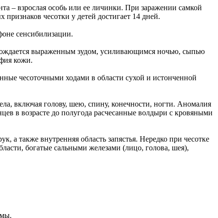
ента – взрослая особь или ее личинки. При заражении самкой
 признаков чесотки у детей достигает 14 дней.
фоне сенсибилизации.
ровождается выраженным зудом, усиливающимся ночью, сыпью
фия кожи.
енные чесоточными ходами в области сухой и истонченной
а, включая голову, шею, спину, конечности, ногти. Аномалия
цев в возрасте до полугода расчесанные волдыри с кровяными
к, а также внутренняя область запястья. Нередко при чесотке
ласти, богатые сальными железами (лицо, голова, шея),
емы.