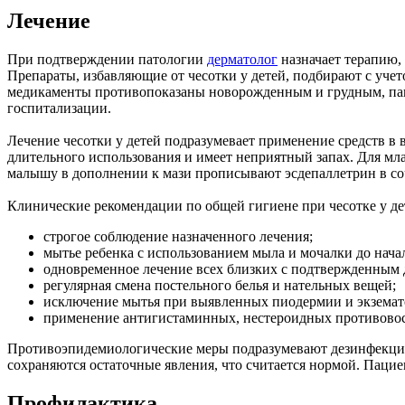
Лечение
При подтверждении патологии
дерматолог
назначает терапию,
Препараты, избавляющие от чесотки у детей, подбирают с уче
медикаменты противопоказаны новорожденным и грудным, пац
госпитализации.
Лечение чесотки у детей подразумевает применение средств в в
длительного использования и имеет неприятный запах. Для мла
малышу в дополнении к мази прописывают эсдепаллетрин в соч
Клинические рекомендации по общей гигиене при чесотке у де
строгое соблюдение назначенного лечения;
мытье ребенка с использованием мыла и мочалки до начал
одновременное лечение всех близких с подтвержденным 
регулярная смена постельного белья и нательных вещей;
исключение мытья при выявленных пиодермии и экземат
применение антигистаминных, нестероидных противовос
Противоэпидемиологические меры подразумевают дезинфекцию 
сохраняются остаточные явления, что считается нормой. Пациен
Профилактика