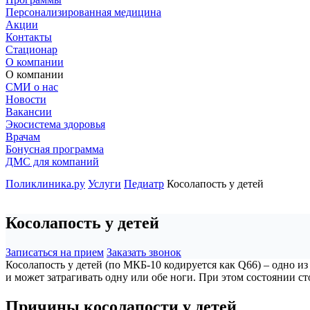
Персонализированная медицина
Акции
Контакты
Стационар
О компании
О компании
СМИ о нас
Новости
Вакансии
Экосистема здоровья
Врачам
Бонусная программа
ДМС для компаний
Поликлиника.ру
Услуги
Педиатр
Косолапость у детей
Косолапость у детей
Записаться на прием
Заказать звонок
Косолапость у детей (по МКБ-10 кодируется как Q66) – одно 
и может затрагивать одну или обе ноги. При этом состоянии ст
Причины косолапости у детей