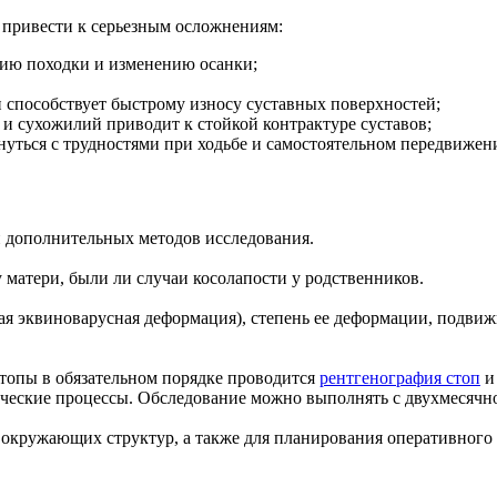
т привести к серьезным осложнениям:
нию походки и изменению осанки;
и способствует быстрому износу суставных поверхностей;
 сухожилий приводит к стойкой контрактуре суставов;
нуться с трудностями при ходьбе и самостоятельном передвижен
и дополнительных методов исследования.
у матери, были ли случаи косолапости у родственников.
я эквиноварусная деформация), степень ее деформации, подвиж
топы в обязательном порядке проводится
рентгенография стоп
ческие процессы. Обследование можно выполнять с двухмесячно
 окружающих структур, а также для планирования оперативного