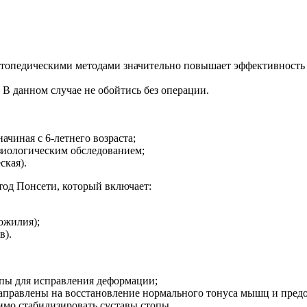
ртопедическими методами значительно повышает эффективность 
В данном случае не обойтись без операции.
ачиная с 6-летнего возраста;
иологическим обследованием;
ская).
тод Понсети, который включает:
ожилия);
в).
опы для исправления деформации;
направлены на восстановление нормального тонуса мышц и пред
димо стабилизировать суставы стопы.