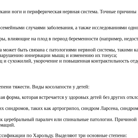
ткани ноги и периферическая нервная система. Точные причины 
 семейными случаями заболевания, а также исследованиями одно
ры, влияющие на плод в период беременности (например, недос
а может быть связана с патологиями нервной системы, такими к
 к нарушению иннервации мышц и изменению их тонуса;
ц и сухожилий, укорочение и повышенная контрактильность от
пени тяжести. Виды косолапости у детей:
ая форма, которая встречается у здоровых детей без других от
их синдромов, таких как артрогрипоз, синдром Ларсена, синдро
 как церебральный паралич или спинальные патологии. Причиной
рмаций.
лассификации по Харольду. Выделяют три основные степени: