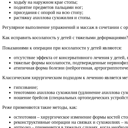
ходьбу на наружном крае стопы;
поднятие предметов пальцами ног;
приседания с опорой на всю стопу;
растяжку ахиллова сухожилия и стопы.
Регулярное выполнение упражнений и массаж в сочетании с о
Как исправить косолапость у детей с тяжелыми деформациями? 
Показаниями к операции при косолапости у детей являются:
отсутствие эффекта от консервативного лечения у детей, н
тяжелые формы косолапости, подтвержденные нервнофиз
атипичная форма болезни (нейрогенная, артрогриппотиче
Классическим хирургическим подходом к лечению является ме
гипсование;
тенотомию ахиллова сухожилия (удлинение ахиллова сух
ношение брейсов (специальных ортопедических устройст
Реже применяются такие методы, как:
остеотомия – хирургическое изменение формы костей ст
реконструктивные операции на связках и сухожилиях – 
артродез – применяется в тяжелых случаях, когда необхо