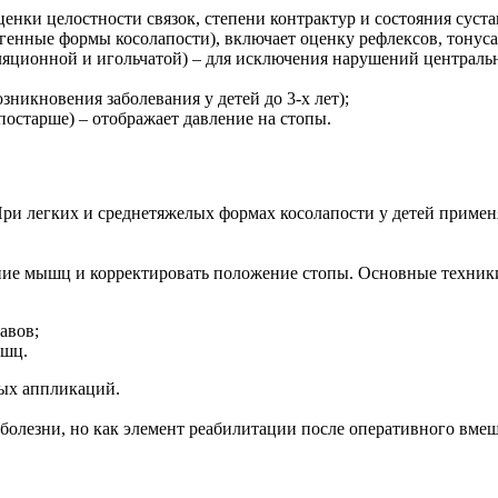
нки целостности связок, степени контрактур и состояния суста
генные формы косолапости), включает оценку рефлексов, тонус
яционной и игольчатой) – для исключения нарушений централь
зникновения заболевания у детей до 3-х лет);
постарше) – отображает давление на стопы.
При легких и среднетяжелых формах косолапости у детей примен
ние мышц и корректировать положение стопы. Основные техник
авов;
ышц.
ых аппликаций.
 болезни, но как элемент реабилитации после оперативного вме