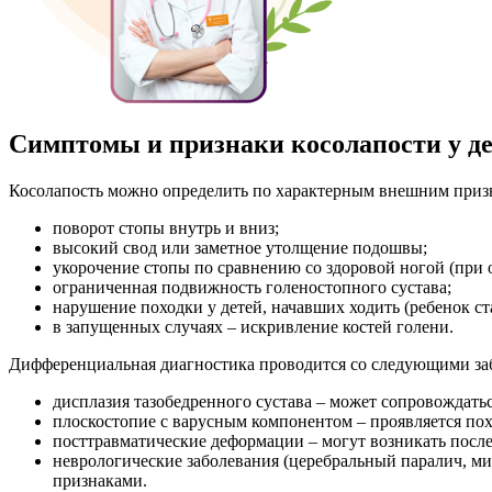
Симптомы и признаки косолапости у д
Косолапость можно определить по характерным внешним приз
поворот стопы внутрь и вниз;
высокий свод или заметное утолщение подошвы;
укорочение стопы по сравнению со здоровой ногой (при
ограниченная подвижность голеностопного сустава;
нарушение походки у детей, начавших ходить (ребенок ст
в запущенных случаях – искривление костей голени.
Дифференциальная диагностика проводится со следующими за
дисплазия тазобедренного сустава – может сопровождать
плоскостопие с варусным компонентом – проявляется пох
посттравматические деформации – могут возникать после 
неврологические заболевания (церебральный паралич, м
признаками.