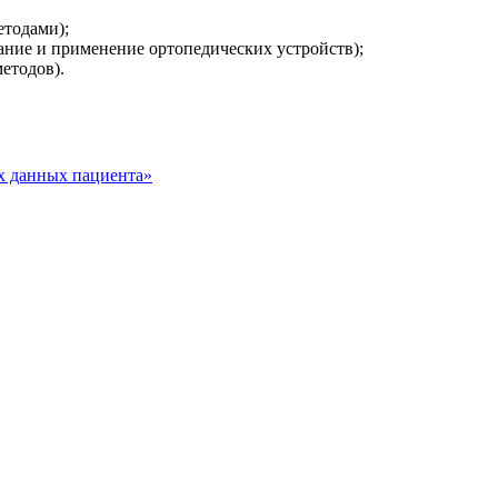
етодами);
вание и применение ортопедических устройств);
етодов).
х данных пациента»