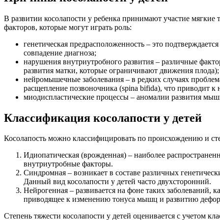
В развитии косолапости у ребенка принимают участие мягкие 
факторов, которые могут играть роль:
генетическая предрасположенность – это подтверждается
совпадение диагноза;
нарушения внутриутробного развития – различные факто
развития матки, которые ограничивают движения плода);
нейромышечные заболевания – в редких случаях проблем
расщепление позвоночника (spina bifida), что приводит
миодиспластические процессы – аномалии развития мыш
Классификация косолапости у детей
Косолапость можно классифицировать по происхождению и сте
Идиопатическая (врожденная) – наиболее распространенн
внутриутробные факторы.
Синдромная – возникает в составе различных генетическ
Данный вид косолапости у детей часто двухсторонний.
Нейрогенная – развивается на фоне таких заболеваний,
приводящее к изменению тонуса мышц и развитию дефо
Степень тяжести косолапости у детей оценивается с учетом к