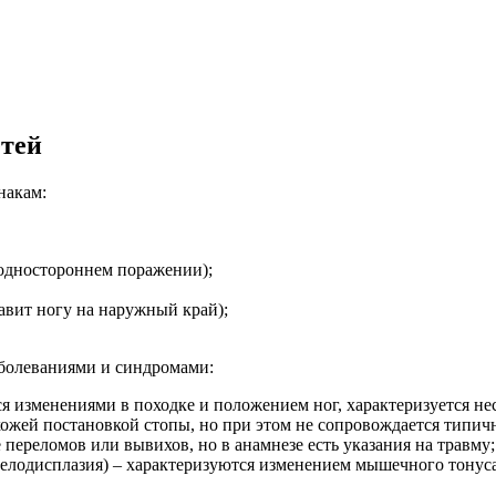
етей
накам:
 одностороннем поражении);
авит ногу на наружный край);
болеваниями и синдромами:
ся изменениями в походке и положением ног, характеризуется не
ожей постановкой стопы, но при этом не сопровождается типич
переломов или вывихов, но в анамнезе есть указания на травму;
иелодисплазия) – характеризуются изменением мышечного тонус