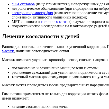
УЗИ суставов
(чаще применяется у новорожденных для оце
неврологическое обследование (при подозрении на нейро
электронейромиография
(комплексное проведение стимул
спонтанной активности мышечных волокон;
МРТ спинного и
головного мозга
(в случае повторного во
подометрическое исследование на плантовизоре (у детей 
Лечение косолапости у детей
Ранняя диагностика и лечение – ключ к успешной коррекции. 
массаж
, ношение ортопедической обуви.
Массаж помогает улучшить кровообращение, снизить напряже
поглаживание и разминание мышц голени и стопы;
растяжение сухожилий для увеличения подвижности суст
точечный массаж для стимуляции правильного тонуса м
Массаж может проводиться после предварительных парафинов
Гимнастика применяется не только для коррекции легких форм
детей включает:
катание стопами палки или мяча;