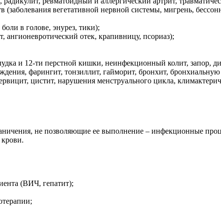
, радикулит, ревматоидный и аллергический артрит, травматиче
тв (заболевания вегетативной нервной системы, мигрень, бессо
боли в голове, энурез, тики);
, ангионевротический отек, крапивницу, псориаз);
лудка и 12-ти перстной кишки, неинфекционный колит, запор, д
ждения, фарингит, тонзиллит, гайморит, бронхит, бронхиальную 
цервицит, цистит, нарушения менструального цикла, климактери
аничения, не позволяющие ее выполнение – инфекционные проце
 крови.
ента (ВИЧ, гепатит);
отерапии;