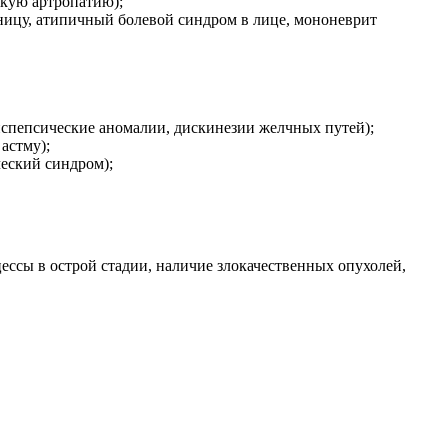
скую артропатию);
нницу, атипичный болевой синдром в лице, мононеврит
испепсические аномалии, дискинезии желчных путей);
астму);
ческий синдром);
ссы в острой стадии, наличие злокачественных опухолей,