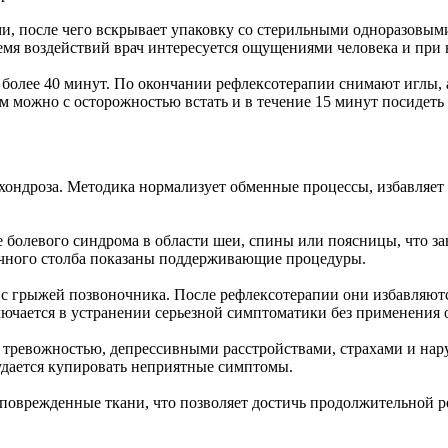
, после чего вскрывает упаковку со стерильными одноразовыми
емя воздействий врач интересуется ощущениями человека и при 
более 40 минут. По окончании рефлексотерапии снимают иглы, 
м можно с осторожностью встать и в течение 15 минут посидеть 
хондроза. Методика нормализует обменные процессы, избавляе
 болевого синдрома в области шеи, спины или поясницы, что за
ночного столба показаны поддерживающие процедуры.
 грыжей позвоночника. После рефлексотерапии они избавляются
лючается в устранении серьезной симптоматики без применения
 тревожностью, депрессивными расстройствами, страхами и нар
удается купировать неприятные симптомы.
 поврежденные ткани, что позволяет достичь продолжительной 