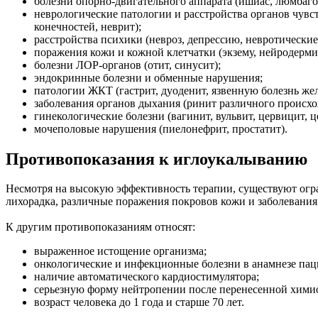
болезни опорно-двигательного аппарата (ишиас, люмбаго
неврологические патологии и расстройства органов чувс
конечностей, неврит);
расстройства психики (невроз, депрессию, невротические 
поражения кожи и кожной клетчатки (экзему, нейродермит
болезни ЛОР-органов (отит, синусит);
эндокринные болезни и обменные нарушения;
патологии ЖКТ (гастрит, дуоденит, язвенную болезнь же
заболевания органов дыхания (ринит различного происхо
гинекологические болезни (вагинит, вульвит, цервицит, 
мочеполовые нарушения (пиелонефрит, простатит).
Противопоказания к иглоукалыванию
Несмотря на высокую эффективность терапии, существуют огр
лихорадка, различные поражения покровов кожи и заболевания
К другим противопоказаниям относят:
выраженное истощение организма;
онкологические и инфекционные болезни в анамнезе паци
наличие автоматического кардиостимулятора;
серьезную форму нейтропении после перенесенной хими
возраст человека до 1 года и старше 70 лет.