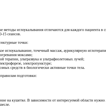
методы иглоукалывания отличаются для каждого пациента в свя
-15 сеансов.
унктурные точки:
ское иглоукалывание, точечный массаж, аурикулярную иглотерап
огревания моксами;
ной терапии, ультразвука и ультрафиолетовых лучей;
лектрофорезе, электропунктуре;
зных средств в биологически активные точки тела.
 правилам подготовки:
ние на кушетке. В зависимости от интересуемой области нужно л
ресле.