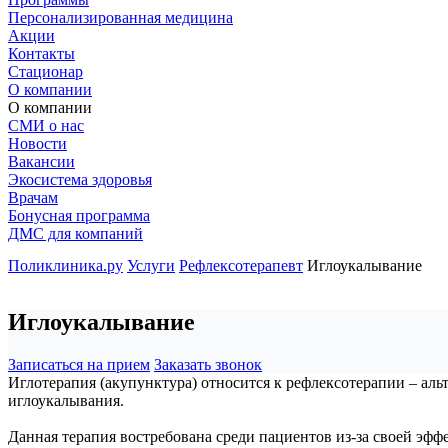
Персонализированная медицина
Акции
Контакты
Стационар
О компании
О компании
СМИ о нас
Новости
Вакансии
Экосистема здоровья
Врачам
Бонусная программа
ДМС для компаний
Поликлиника.ру
Услуги
Рефлексотерапевт
Иглоукалывание
Иглоукалывание
Записаться на прием
Заказать звонок
Иглотерапия (акупунктура) относится к рефлексотерапии – ал
иглоукалывания.
Данная терапия востребована среди пациентов из-за своей эфф