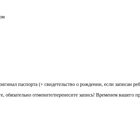
ом
ригинал паспорта (+ свидетельство о рождении, если записан ре
те, обязательно отмените/перенесите запись! Временем вашего п