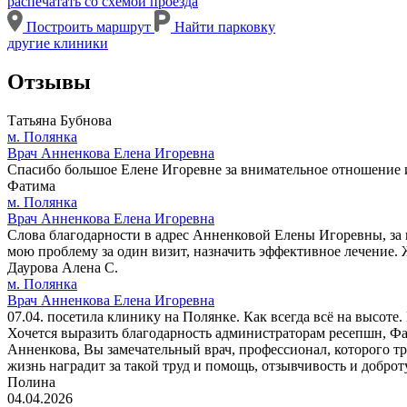
распечатать со схемой проезда
Построить маршрут
Найти парковку
другие клиники
Отзывы
Татьяна Бубнова
м. Полянка
Врач Анненкова Елена Игоревна
Спасибо большое Елене Игоревне за внимательное отношение 
Фатима
м. Полянка
Врач Анненкова Елена Игоревна
Слова благодарности в адрес Анненковой Елены Игоревны, за
мою проблему за один визит, назначить эффективное лечение. 
Даурова Алена С.
м. Полянка
Врач Анненкова Елена Игоревна
07.04. посетила клинику на Полянке. Как всегда всё на высот
Хочется выразить благодарность администраторам ресепшн, Фат
Анненкова, Вы замечательный врач, профессионал, которого тр
жизнь наградит за такой труд и помощь, отзывчивость и доброт
Полина
04.04.2026