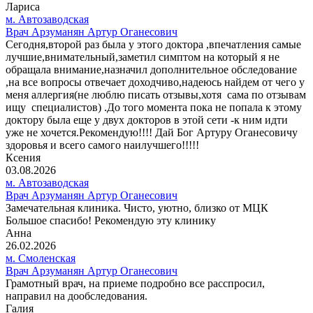
Лариса
м. Автозаводская
Врач Арзуманян Артур Оганесович
Сегодня,второй раз была у этого доктора ,впечатления самые
лучшие,внимательный,заметил симптом на который я не
обращала внимание,назначил дополнительное обследование
,на все вопросы отвечает доходчиво,надеюсь найдем от чего у
меня аллергия(не люблю писать отзывы,хотя сама по отзывам
ищу специалистов) .До того момента пока не попала к этому
доктору была еще у двух докторов в этой сети -к ним идти
уже не хочется.Рекомендую!!!! Дай Бог Артуру Оганесовичу
здоровья и всего самого наилучшего!!!!!
Ксения
03.08.2026
м. Автозаводская
Врач Арзуманян Артур Оганесович
Замечательная клиника. Чисто, уютно, близко от МЦК
Большое спасибо! Рекомендую эту клинику
Анна
26.02.2026
м. Смоленская
Врач Арзуманян Артур Оганесович
Грамотный врач, на приеме подробно все расспросил,
направил на дообследования.
Галия