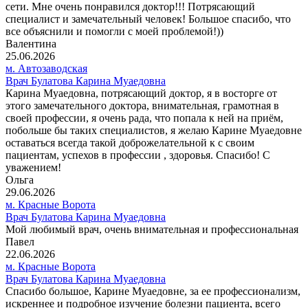
сети. Мне очень понравился доктор!!! Потрясающий
специалист и замечательный человек! Большое спасибо, что
все объяснили и помогли с моей проблемой!))
Валентина
25.06.2026
м. Автозаводская
Врач Булатова Карина Муаедовна
Карина Муаедовна, потрясающий доктор, я в восторге от
этого замечательного доктора, внимательная, грамотная в
своей профессии, я очень рада, что попала к ней на приём,
побольше бы таких специалистов, я желаю Карине Муаедовне
оставаться всегда такой доброжелательной к с своим
пациентам, успехов в профессии , здоровья. Спасибо! С
уважением!
Ольга
29.06.2026
м. Красные Ворота
Врач Булатова Карина Муаедовна
Мой любимый врач, очень внимательная и профессиональная
Павел
22.06.2026
м. Красные Ворота
Врач Булатова Карина Муаедовна
Спасибо большое, Карине Муаедовне, за ее профессионализм,
искреннее и подробное изучение болезни пациента, всего