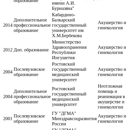
образование
имени А.И.
Бурназяна"
Кабардино-
Дополнительное
Балкарский
Акушерство и
2014
профессиональное
государственный
гинекология
образование
университет им
Х.М.Бербекова
Министерство
Здравоохранения
Акушерство и
2012
Доп. образование
Республики
гинекология
Ингушетия
Ростовский
Послевузовское
государственный
Акушерство и
2004
образование
медицинский
гинекология
университет
Неотложная
Ростовский
Дополнительное
помощь и
государственный
2004
профессиональное
реанимация в
медицинский
образование
акушерстве и
университет
гинекологии
ГУ "ДГМА"
Послевузовское
Акушерство и
2001
Минздравсоцразвития
образование
гинекология
России