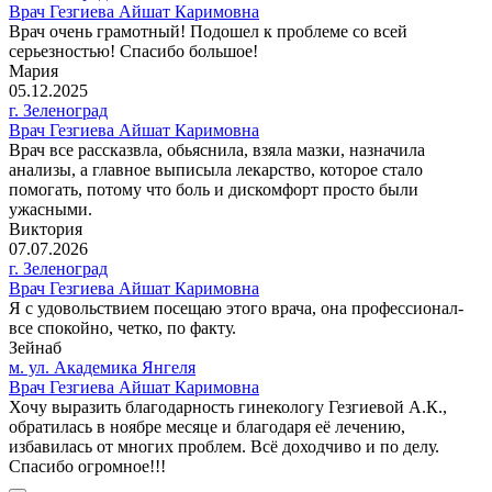
Врач Гезгиева Айшат Каримовна
Врач очень грамотный! Подошел к проблеме со всей
серьезностью! Спасибо большое!
Мария
05.12.2025
г. Зеленоград
Врач Гезгиева Айшат Каримовна
Врач все рассказвла, обьяснила, взяла мазки, назначила
анализы, а главное выписыла лекарство, которое стало
помогать, потому что боль и дискомфорт просто были
ужасными.
Виктория
07.07.2026
г. Зеленоград
Врач Гезгиева Айшат Каримовна
Я с удовольствием посещаю этого врача, она профессионал-
все спокойно, четко, по факту.
Зейнаб
м. ул. Академика Янгеля
Врач Гезгиева Айшат Каримовна
Хочу выразить благодарность гинекологу Гезгиевой А.К.,
обратилась в ноябре месяце и благодаря её лечению,
избавилась от многих проблем. Всё доходчиво и по делу.
Спасибо огромное!!!