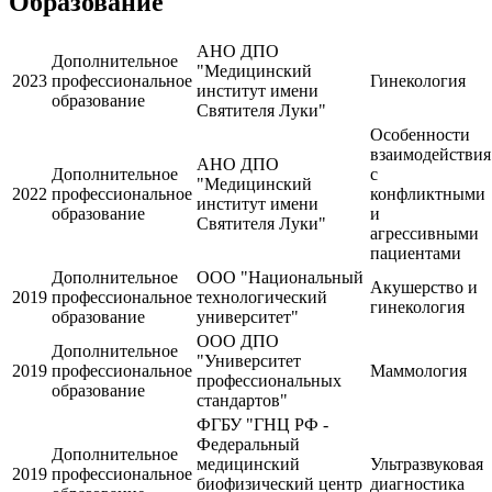
Образование
АНО ДПО
Дополнительное
"Медицинский
2023
профессиональное
Гинекология
институт имени
образование
Святителя Луки"
Особенности
взаимодействия
АНО ДПО
Дополнительное
с
"Медицинский
2022
профессиональное
конфликтными
институт имени
образование
и
Святителя Луки"
агрессивными
пациентами
Дополнительное
ООО "Национальный
Акушерство и
2019
профессиональное
технологический
гинекология
образование
университет"
ООО ДПО
Дополнительное
"Университет
2019
профессиональное
Маммология
профессиональных
образование
стандартов"
ФГБУ "ГНЦ РФ -
Федеральный
Дополнительное
медицинский
Ультразвуковая
2019
профессиональное
биофизический центр
диагностика