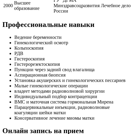
ГУ "ДГМА"
Высшее
2000
Минздравсоцразвития
Лечебное дело
образование
России
Профессиональные навыки
Ведение беременности
Гинекологический осмотр
Кольпоскопия
РДВ
Гистероскопия
Гистерорезектоскопия
Пункции через задний свод влагалища
Аспирационная биопсия
Установка акушерских и гинекологических пессариев
Малые гинекологические операции
владеет методами радиоволновой хирургии
Индивидуальный подбор контрацепции
ВМС и маточная система гормональная Мирена
Парацервикальные инъекции, радиоволновые
коагуляции шейки матки
Консервативное лечение миомы матки
Онлайн запись на прием