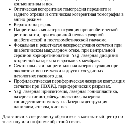
конъюнктивы и век.
Оптическая когерентная томография переднего и
заднего отрезка и оптическая когерентная томография в
ангио-режиме.
Кератотопография.
Панретинальная лазеркоагуляция при диабетической
ретинопатии, при вторичной неоваскулярной
диабетической и посттромботической глаукоме.
Фокальная и решетчатая лазеркоагуляция сетчатки при
диабетическом макулярном отеке, при центральной
серозной хориоретинопатии. Yag -лазерная дисцизия
вторичной катаракты и зрачковых мембран.
Секторальная и панретинальная лазеркоагуляция при
окклюзиях вен сетчатки и других сосудистых
патологиях глазного дна.
Профилактическая периферическая лазерная коагуляция
сетчатки при ПВХРД, периферических разрывах.
Yag -лазерная иридэктомия, лазерная гониопластика,
лазерная гониотрабекулопластика, лазерная
гониодесцеметопунктура. Лазерная деструкция
папиллом, атером, кист век.
Для записи к специалисту обратитесь в контактный центр по
телефону или по форме обратной связи.