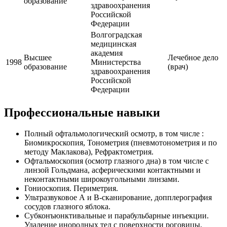
образование
здравоохранения
Российской
Федерации
Волгоградская
медицинская
академия
Высшее
Лечебное дело
1998
Министерства
образование
(врач)
здравоохранения
Российской
Федерации
Профессиональные навыки
Полный офтальмологический осмотр, в том числе :
Биомикроскопия, Тонометрия (пневмотонометрия и по
методу Маклакова), Рефрактометрия.
Офтальмоскопия (осмотр глазного дна) в том числе с
линзой Гольдмана, асферическими контактными и
неконтактными широкоугольными линзами.
Гониоскопия. Периметрия.
Ультразвуковое А и В-сканирование, допплерография
сосудов глазного яблока.
Субконъюнктивальные и парабульбарные инъекции.
Удаление инородных тел с поверхности роговицы,