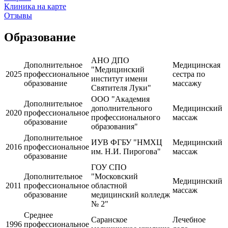
Клиника на карте
Отзывы
Образование
АНО ДПО
Дополнительное
Медицинская
"Медицинский
2025
профессиональное
сестра по
институт имени
образование
массажу
Святителя Луки"
ООО "Академия
Дополнительное
дополнительного
Медицинский
2020
профессиональное
профессионального
массаж
образование
образования"
Дополнительное
ИУВ ФГБУ "НМХЦ
Медицинский
2016
профессиональное
им. Н.И. Пирогова"
массаж
образование
ГОУ СПО
Дополнительное
"Московский
Медицинский
2011
профессиональное
областной
массаж
образование
медицинский колледж
№ 2"
Среднее
Саранское
Лечебное
1996
профессиональное