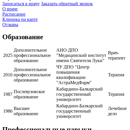
Записаться к врачу
Заказать обратный звонок
О враче
Расписание
Клиника на карте
Отзывы
Образование
Дополнительное
АНО ДПО
Врач-
2025
профессиональное
"Медицинский институт
терапевт
образование
имени Святителя Луки"
ЧУ ДПО "Центр
Дополнительное
повышения
2016
профессиональное
Терапия
квалификации
образование
"АстраМедФарм"
Кабардино-Балкарский
Послевузовское
1987
государственный
Терапия
образование
университет
Кабардино-Балкарский
Высшее
Лечебное
1986
государственный
образование
дело
университет
Профессиональные навыки