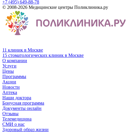
+7 (495) 649-88-78
© 2008-2026 Медицинские центры Поликлиника.ру
11 клиник в Москве
15 стоматологических клиник в Москве
О компании
Услуги
Цены
Программы
Акции
Новости
Аптека
Наши доктора
Бонусная программа
Документы онлайн
Отзывы
Телемедицина
СМИ о нас
Здоровый образ жизни