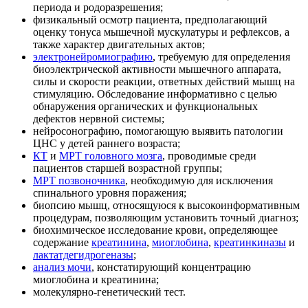
периода и родоразрешения;
физикальный осмотр пациента, предполагающий
оценку тонуса мышечной мускулатуры и рефлексов, а
также характер двигательных актов;
электронейромиографию
, требуемую для определения
биоэлектрической активности мышечного аппарата,
силы и скорости реакции, ответных действий мышц на
стимуляцию. Обследование информативно с целью
обнаружения органических и функциональных
дефектов нервной системы;
нейросонографию, помогающую выявить патологии
ЦНС у детей раннего возраста;
КТ
и
МРТ головного мозга
, проводимые среди
пациентов старшей возрастной группы;
МРТ позвоночника
, необходимую для исключения
спинального уровня поражения;
биопсию мышц, относящуюся к высокоинформативным
процедурам, позволяющим установить точный диагноз;
биохимическое исследование крови, определяющее
содержание
креатинина
,
миоглобина
,
креатинкиназы
и
лактатдегидрогеназы
;
анализ мочи
, констатирующий концентрацию
миоглобина и креатинина;
молекулярно-генетический тест.