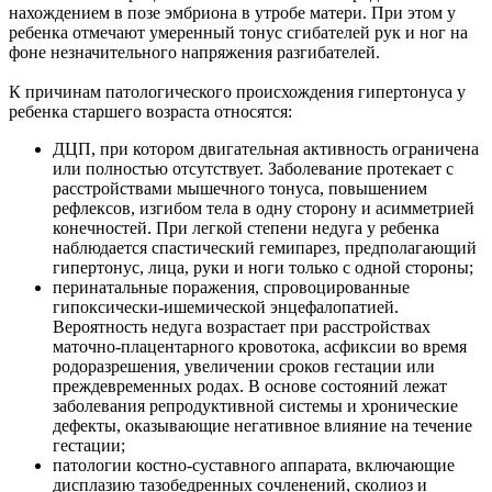
нахождением в позе эмбриона в утробе матери. При этом у
ребенка отмечают умеренный тонус сгибателей рук и ног на
фоне незначительного напряжения разгибателей.
К причинам патологического происхождения гипертонуса у
ребенка старшего возраста относятся:
ДЦП, при котором двигательная активность ограничена
или полностью отсутствует. Заболевание протекает с
расстройствами мышечного тонуса, повышением
рефлексов, изгибом тела в одну сторону и асимметрией
конечностей. При легкой степени недуга у ребенка
наблюдается спастический гемипарез, предполагающий
гипертонус, лица, руки и ноги только с одной стороны;
перинатальные поражения, спровоцированные
гипоксически-ишемической энцефалопатией.
Вероятность недуга возрастает при расстройствах
маточно-плацентарного кровотока, асфиксии во время
родоразрешения, увеличении сроков гестации или
преждевременных родах. В основе состояний лежат
заболевания репродуктивной системы и хронические
дефекты, оказывающие негативное влияние на течение
гестации;
патологии костно-суставного аппарата, включающие
дисплазию тазобедренных сочленений, сколиоз и