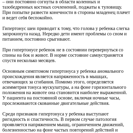
– они постоянно согнуты в области коленных и
тазобедренных костных сочленений, поджаты к туловищу.
При попытке развести конечности в стороны младенец плачет
и ведет себя беспокойно.
Гипертонус шеи приводит к тому, что голова у ребенка слегка
запрокинута назад. Нередко дети имеют проблемы со сном и
питанием, постоянно срыгивают.
При гипертонусе ребенок не в состоянии перевернуться со
спины на бок и живот. В норме состояние самоустраняется
спустя несколько месяцев.
Основным симптомом гипертонуса у ребенка аномального
происхождения является напряженность в мышцах,
отвечающих за сгибания. Помимо этого, определяется
асимметрия тонуса мускулатуры, а на фоне горизонтального
положения на животе она становится наиболее выраженной.
У пациента на постоянной основе, включая ночные часы,
прослеживаются скованные двигательные действия.
Среди признаков гипертонуса у ребенка выступают
ригидность и спастичность. В первом случае патология
проявляется напряжением мышц, ограничением движений,
болезненностью на фоне частых повторений действий и