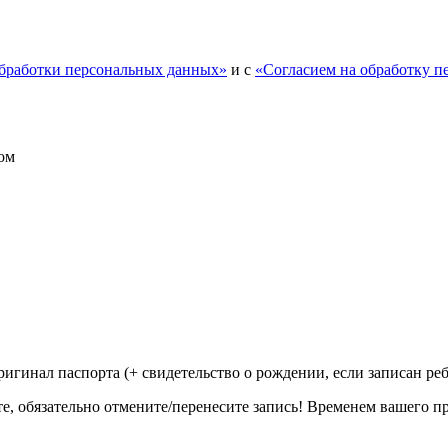
обработки персональных данных»
и с
«Согласием на обработку п
ом
ригинал паспорта (+ свидетельство о рождении, если записан ре
те, обязательно отмените/перенесите запись! Временем вашего п