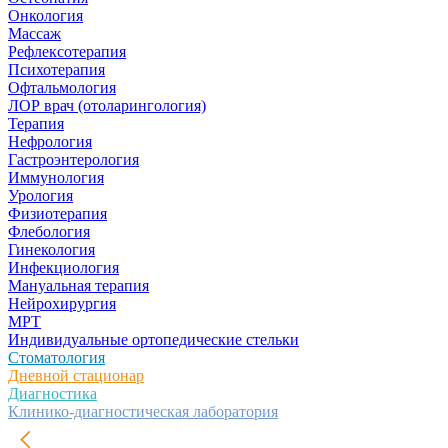
Онкология
Массаж
Рефлексотерапия
Психотерапия
Офтальмология
ЛОР врач (отоларингология)
Терапия
Нефрология
Гастроэнтерология
Иммунология
Урология
Физиотерапия
Флебология
Гинекология
Инфекциология
Мануальная терапия
Нейрохирургия
МРТ
Индивидуальные ортопедические стельки
Стоматология
Дневной стационар
Диагностика
Клинико-диагностическая лаборатория