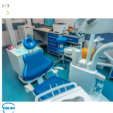
1
/ 3