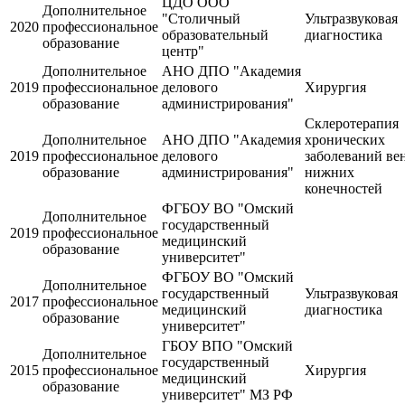
ЦДО ООО
Дополнительное
"Столичный
Ультразвуковая
2020
профессиональное
образовательный
диагностика
образование
центр"
Дополнительное
АНО ДПО "Академия
2019
профессиональное
делового
Хирургия
образование
администрирования"
Склеротерапия
Дополнительное
АНО ДПО "Академия
хронических
2019
профессиональное
делового
заболеваний ве
образование
администрирования"
нижних
конечностей
ФГБОУ ВО "Омский
Дополнительное
государственный
2019
профессиональное
медицинский
образование
университет"
ФГБОУ ВО "Омский
Дополнительное
государственный
Ультразвуковая
2017
профессиональное
медицинский
диагностика
образование
университет"
ГБОУ ВПО "Омский
Дополнительное
государственный
2015
профессиональное
Хирургия
медицинский
образование
университет" МЗ РФ