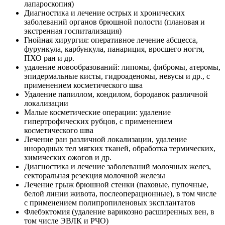
лапароскопия)
Диагностика и лечение острых и хронических
заболеваний органов брюшной полости (плановая и
экстренная госпитализация)
Гнойная хирургия: оперативное лечение абсцесса,
фурункула, карбункула, панариция, вросшего ногтя,
ПХО ран и др.
удаление новообразований: липомы, фибромы, атеромы,
эпидермальные кисты, гидроаденомы, невусы и др., с
применением косметического шва
Удаление папиллом, кондилом, бородавок различной
локализации
Малые косметические операции: удаление
гипертрофических рубцов, с применением
косметического шва
Лечение ран различной локализации, удаление
инородных тел мягких тканей, обработка термических,
химических ожогов и др.
Диагностика и лечение заболеваний молочных желез,
секторальная резекция молочной железы
Лечение грыж брюшной стенки (паховые, пупочные,
белой линии живота, послеоперационные), в том числе
с применением полипропиленовых эксплантатов
Флебэктомия (удаление варикозно расширенных вен, в
том числе ЭВЛК и РЧО)