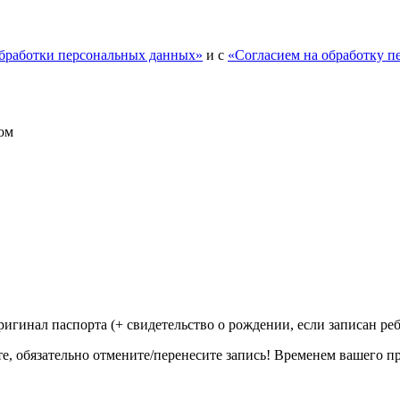
обработки персональных данных»
и с
«Согласием на обработку п
ом
ригинал паспорта (+ свидетельство о рождении, если записан ре
те, обязательно отмените/перенесите запись! Временем вашего п