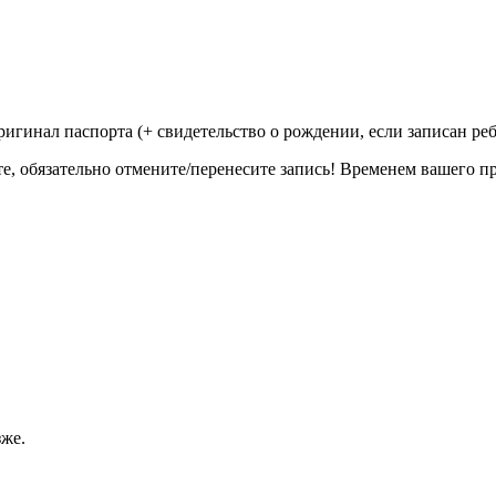
ригинал паспорта (+ свидетельство о рождении, если записан ре
те, обязательно отмените/перенесите запись! Временем вашего п
зже.