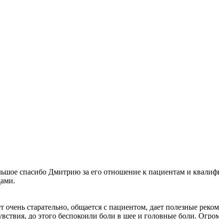
льшое спасибо Дмитрию за его отношение к пациентам и квалиф
дами.
 очень старательно, общается с пациентом, дает полезные реко
вствия, до этого беспокоили боли в шее и головные боли. Огро