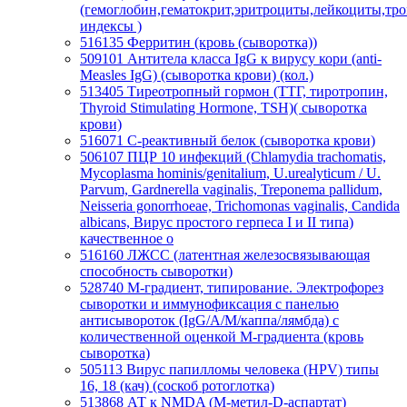
(гемоглобин,гематокрит,эритроциты,лейкоциты,тр
индексы )
516135
Ферритин (кровь (сыворотка))
509101
Антитела класса IgG к вирусу кори (anti-
Measles IgG) (сыворотка крови) (кол.)
513405
Тиреотропный гормон (ТТГ, тиротропин,
Thyroid Stimulating Hormone, TSH)( сыворотка
крови)
516071
С-реактивный белок (сыворотка крови)
506107
ПЦР 10 инфекций (Chlamydia trachomatis,
Mycoplasma hominis/genitalium, U.urealyticum / U.
Parvum, Gardnerella vaginalis, Treponema pallidum,
Neisseria gonorrhoeae, Trichomonas vaginalis, Candida
albicans, Вирус простого герпеса I и II типа)
качественное о
516160
ЛЖСС (латентная железосвязывающая
способность сыворотки)
528740
М-градиент, типирование. Электрофорез
сыворотки и иммунофиксация с панелью
антисывороток (IgG/A/M/каппа/лямбда) с
количественной оценкой М-градиента (кровь
сыворотка)
505113
Вирус папилломы человека (HPV) типы
16, 18 (кач) (соскоб ротоглотка)
513868
АТ к NMDA (M-метил-D-аспартат)