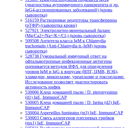
(диагностика аутоиммунного панкреатита и др.
IgG4-ассоциированных заболеваний) (кровь
сыворотка)
516159
Растворимые рецепторы трансферрина
(рТФР) (сыворотка крови)
527921
Электролитно-минеральный баланс
(Mg/Ca2+/Na+/K+/Cl-) (кровь сыворотка)
509508
Антитела класса IgМ к Chlamydia
trachomatis (Anti-Сhlamydia tr.-IgM) (кровь
сыворотка)
528738
Гуморальный иммунный ответ на
офтальмотропные инфекционные антигены
оценивается методом ИФА для определения
уровня IgM и IgG к вирусам (ВПГ, ЦМВ, ВЭБ),
хламидии, микоплазме, уреаплазме и токсоплазме.
Исследование позволяет диагностировать
активность инфек
530006
Клещ домашней пыли / D. pterоnyssinus
(d1) IgE, ImmunoCAP
530005
Клещ домашней пыли / D. farina (d2) IgE,
ImmunoCAP
530004
Aspergillus fumigatus (m3) IgE, ImmunoCAP
530003
Смесь аллергенов плесневых грибков
(mx1) IgE, ImmunoCAP