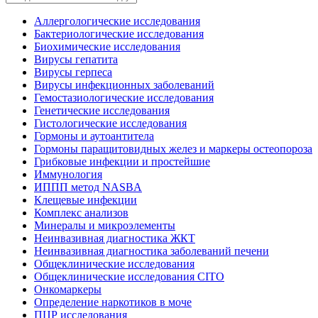
Аллергологические исследования
Бактериологические исследования
Биохимические исследования
Вирусы гепатита
Вирусы герпеса
Вирусы инфекционных заболеваний
Гемостазиологические исследования
Генетические исследования
Гистологические исследования
Гормоны и аутоантитела
Гормоны паращитовидных желез и маркеры остеопороза
Грибковые инфекции и простейшие
Иммунология
ИППП метод NASBA
Клещевые инфекции
Комплекс анализов
Минералы и микроэлементы
Неинвазивная диагностика ЖКТ
Неинвазивная диагностика заболеваний печени
Общеклинические исследования
Общеклинические исследования CITO
Онкомаркеры
Определение наркотиков в моче
ПЦР исследования