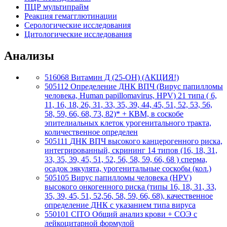
ПЦР мультипрайм
Реакция гемагглютинации
Серологические исследования
Цитологические исследования
Анализы
516068
Витамин Д (25-OH) (АКЦИЯ!)
505112
Определение ДНК ВПЧ (Вирус папилломы
человека, Human papillomavirus, HPV) 21 типа ( 6,
11, 16, 18, 26, 31, 33, 35, 39, 44, 45, 51, 52, 53, 56,
58, 59, 66, 68, 73, 82)* + КВМ, в соскобе
эпителиальных клеток урогенитального тракта,
количественное определен
505111
ДНК ВПЧ высокого канцерогенного риска,
интегрированный, скрининг 14 типов (16, 18, 31,
33, 35, 39, 45, 51, 52, 56, 58, 59, 66, 68 ) сперма,
осадок эякулята, урогенитальные соскобы (кол.)
505105
Вирус папилломы человека (HPV)
высокого онкогенного риска (типы 16, 18, 31, 33,
35, 39, 45, 51, 52,56, 58, 59, 66, 68), качественное
определение ДНК с указанием типа вируса
550101
CITO Общий анализ крови + СОЭ с
лейкоцитарной формулой