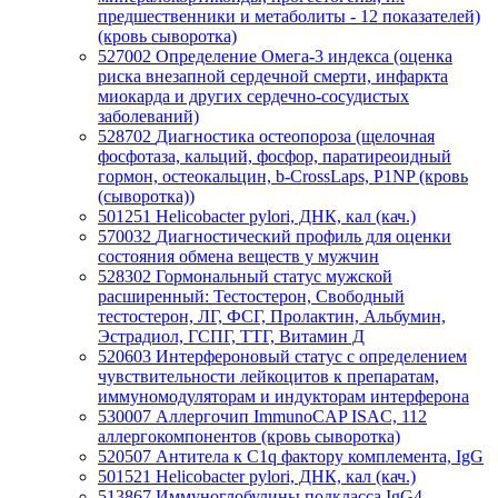
предшественники и метаболиты - 12 показателей)
(кровь сыворотка)
527002
Определение Омега-3 индекса (оценка
риска внезапной сердечной смерти, инфаркта
миокарда и других сердечно-сосудистых
заболеваний)
528702
Диагностика остеопороза (щелочная
фосфотаза, кальций, фосфор, паратиреоидный
гормон, остеокальцин, b-CrossLaps, P1NP (кровь
(сыворотка))
501251
Helicobacter pylori, ДНК, кал (кач.)
570032
Диагностический профиль для оценки
состояния обмена веществ у мужчин
528302
Гормональный статус мужской
расширенный: Тестостерон, Свободный
тестостерон, ЛГ, ФСГ, Пролактин, Альбумин,
Эстрадиол, ГСПГ, ТТГ, Витамин Д
520603
Интерфероновый статус с определением
чувствительности лейкоцитов к препаратам,
иммуномодуляторам и индукторам интерферона
530007
Аллергочип ImmunoCAP ISAC, 112
аллергокомпонентов (кровь сыворотка)
520507
Антитела к C1q фактору комплемента, IgG
501521
Helicobacter pylori, ДНК, кал (кач.)
513867
Иммуноглобулины подкласса IgG4