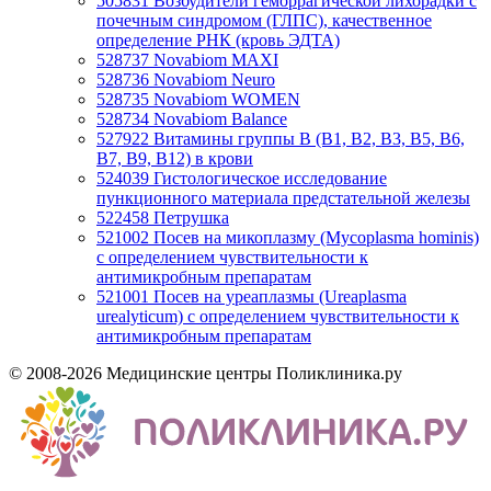
505831
Возбудители геморрагической лихорадки с
почечным синдромом (ГЛПС), качественное
определение РНК (кровь ЭДТА)
528737
Novabiom MAXI
528736
Novabiom Neuro
528735
Novabiom WOMEN
528734
Novabiom Balance
527922
Витамины группы B (B1, B2, B3, B5, B6,
B7, B9, B12) в крови
524039
Гистологическое исследование
пункционного материала предстательной железы
522458
Петрушка
521002
Посев на микоплазму (Mycoplasma hominis)
с определением чувствительности к
антимикробным препаратам
521001
Посев на уреаплазмы (Ureaplasma
urealyticum) с определением чувствительности к
антимикробным препаратам
© 2008-2026 Медицинские центры Поликлиника.ру