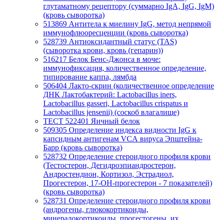
глутаматному рецептору (суммарно IgA, IgG, IgM)
(кровь сыворотка)
513869
Антитела к миелину IgG, метод непрямой
иммунофлюоресценции (кровь сыворотка)
528739
Антиоксидантный статус (TAS)
(сыворотка крови, кровь (гепарин))
516217
Белок Бенс-Джонса в моче:
иммунофиксация, количественное определение,
типирование каппа, лямбда
506404
Лакто-скрин (количественное определение
ДНК Лактобактерий: Lactobacillus iners,
Lactobacillus gasseri, Lactobacillus crispatus и
Lactobacillus jensenii) (соскоб влагалище)
ТЕСТ 522401
Яичный белок
509305
Определение индекса видности IgG к
капсидным антигенам VCА вируса Эпштейна-
Барр (кровь сыворотка)
528732
Определение стероидного профиля крови
(Тестостерон, Дегидроэпиандростерон,
Андростендион, Кортизол, Эстрадиол,
Прогестерон, 17-ОН-прогестерон - 7 показателей)
(кровь сыворотка)
528731
Определение стероидного профиля крови
(андрогены, глюкокортикоиды,
минералокортикоиды, прогестогены, их