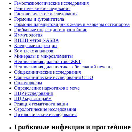
Гемостазиологические исследования
Генетические исследования
Гистологические исследования
Гормоны и аутоантитела
Гормоны паращитовидных желез и маркеры остеопороза
Грибковые инфекции и простейшие
Иммунология
ИППП метод NASBA
Клещевые инфекции
Комплекс анализов
Минералы и микроэлементы
Неинвазивная диагностика ЖКТ
Неинвазивная диагностика заболеваний печени
Общеклинические исследования
Общеклинические исследования CITO
Онкомаркеры
Определение наркотиков в моче
ПЦР исследования
ПЦР мультипрайм
Реакция гемагглютинации
Серологические исследования
Цитологические исследования
Грибковые инфекции и простейшие