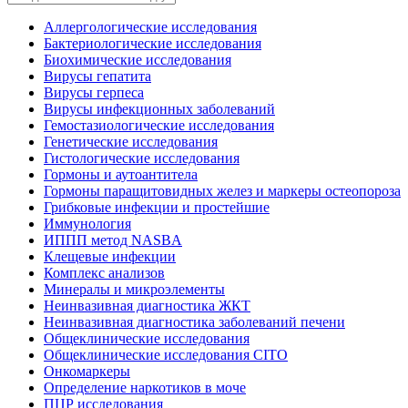
Аллергологические исследования
Бактериологические исследования
Биохимические исследования
Вирусы гепатита
Вирусы герпеса
Вирусы инфекционных заболеваний
Гемостазиологические исследования
Генетические исследования
Гистологические исследования
Гормоны и аутоантитела
Гормоны паращитовидных желез и маркеры остеопороза
Грибковые инфекции и простейшие
Иммунология
ИППП метод NASBA
Клещевые инфекции
Комплекс анализов
Минералы и микроэлементы
Неинвазивная диагностика ЖКТ
Неинвазивная диагностика заболеваний печени
Общеклинические исследования
Общеклинические исследования CITO
Онкомаркеры
Определение наркотиков в моче
ПЦР исследования