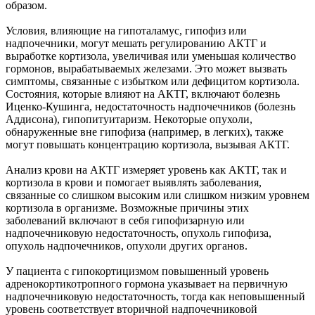
образом.
Условия, влияющие на гипоталамус, гипофиз или
надпочечники, могут мешать регулированию АКТГ и
выработке кортизола, увеличивая или уменьшая количество
гормонов, вырабатываемых железами. Это может вызвать
симптомы, связанные с избытком или дефицитом кортизола.
Состояния, которые влияют на АКТГ, включают болезнь
Иценко-Кушинга, недостаточность надпочечников (болезнь
Аддисона), гипопитуитаризм. Некоторые опухоли,
обнаруженные вне гипофиза (например, в легких), также
могут повышать концентрацию кортизола, вызывая АКТГ.
Анализ крови на АКТГ измеряет уровень как АКТГ, так и
кортизола в крови и помогает выявлять заболевания,
связанные со слишком высоким или слишком низким уровнем
кортизола в организме. Возможные причины этих
заболеваний включают в себя гипофизарную или
надпочечниковую недостаточность, опухоль гипофиза,
опухоль надпочечников, опухоли других органов.
У пациента с гипокортицизмом повышенный уровень
адренокортикотропного гормона указывает на первичную
надпочечниковую недостаточность, тогда как неповышенный
уровень соответствует вторичной надпочечниковой