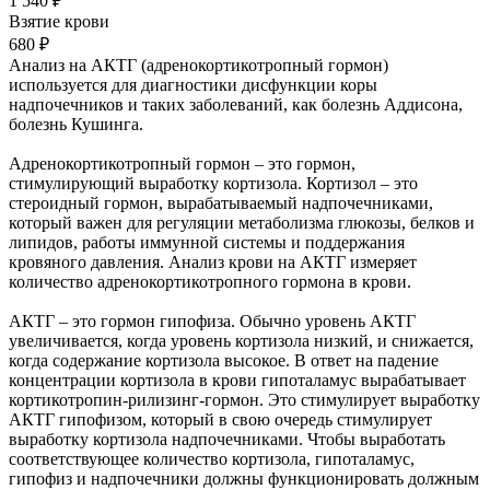
1 540 ₽
Взятие крови
680 ₽
Анализ на АКТГ (адренокортикотропный гормон)
используется для диагностики дисфункции коры
надпочечников и таких заболеваний, как болезнь Аддисона,
болезнь Кушинга.
Адренокортикотропный гормон – это гормон,
стимулирующий выработку кортизола. Кортизол – это
стероидный гормон, вырабатываемый надпочечниками,
который важен для регуляции метаболизма глюкозы, белков и
липидов, работы иммунной системы и поддержания
кровяного давления. Анализ крови на АКТГ измеряет
количество адренокортикотропного гормона в крови.
АКТГ – это гормон гипофиза. Обычно уровень АКТГ
увеличивается, когда уровень кортизола низкий, и снижается,
когда содержание кортизола высокое. В ответ на падение
концентрации кортизола в крови гипоталамус вырабатывает
кортикотропин-рилизинг-гормон. Это стимулирует выработку
АКТГ гипофизом, который в свою очередь стимулирует
выработку кортизола надпочечниками. Чтобы выработать
соответствующее количество кортизола, гипоталамус,
гипофиз и надпочечники должны функционировать должным