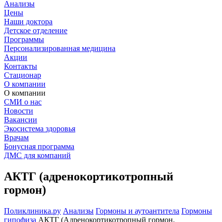
Анализы
Цены
Наши доктора
Детское отделение
Программы
Персонализированная медицина
Акции
Контакты
Стационар
О компании
О компании
СМИ о нас
Новости
Вакансии
Экосистема здоровья
Врачам
Бонусная программа
ДМС для компаний
АКТГ (адренокортикотропный
гормон)
Поликлиника.ру
Анализы
Гормоны и аутоантитела
Гормоны
гипофиза
АКТГ (Адренокортикотропный гормон,