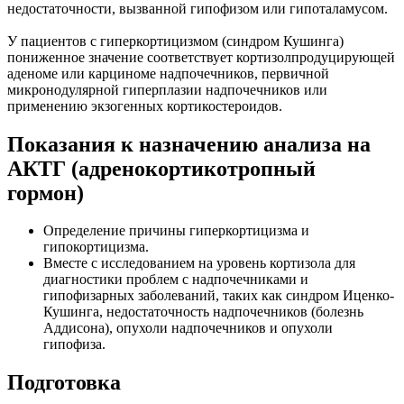
недостаточности, вызванной гипофизом или гипоталамусом.
У пациентов с гиперкортицизмом (синдром Кушинга)
пониженное значение соответствует кортизолпродуцирующей
аденоме или карциноме надпочечников, первичной
микронодулярной гиперплазии надпочечников или
применению экзогенных кортикостероидов.
Показания к назначению анализа на
АКТГ (адренокортикотропный
гормон)
Определение причины гиперкортицизма и
гипокортицизма.
Вместе с исследованием на уровень кортизола для
диагностики проблем с надпочечниками и
гипофизарных заболеваний, таких как синдром Иценко-
Кушинга, недостаточность надпочечников (болезнь
Аддисона), опухоли надпочечников и опухоли
гипофиза.
Подготовка