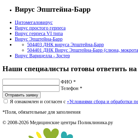
Вирус Эпштейна-Барр
Цитомегаловирус
Вирус простого герпеса
Вирус герпеса VI типа
Вирус Эпштейна-Барр
504403
ДНК вируса Эпштейна-Барр
504401
ДНК Вирус Эпштейна-Барр (слюна, мокрота, 
Вирус Варицелла - Зостер
Наши специалисты готовы ответить на
ФИО *
Телефон *
Отправить заявку
Я ознакомлен и согласен с
«Условиями сбора и обработки 
*Поля, обязательные для заполнения
© 2008-2026 Медицинские центры Поликлиника.ру