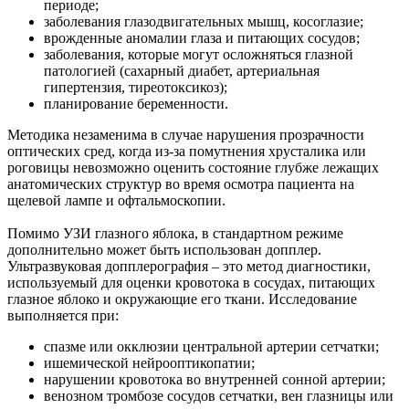
периоде;
заболевания глазодвигательных мышц, косоглазие;
врожденные аномалии глаза и питающих сосудов;
заболевания, которые могут осложняться глазной
патологией (сахарный диабет, артериальная
гипертензия, тиреотоксикоз);
планирование беременности.
Методика незаменима в случае нарушения прозрачности
оптических сред, когда из-за помутнения хрусталика или
роговицы невозможно оценить состояние глубже лежащих
анатомических структур во время осмотра пациента на
щелевой лампе и офтальмоскопии.
Помимо УЗИ глазного яблока, в стандартном режиме
дополнительно может быть использован допплер.
Ультразвуковая допплерография – это метод диагностики,
используемый для оценки кровотока в сосудах, питающих
глазное яблоко и окружающие его ткани. Исследование
выполняется при:
спазме или окклюзии центральной артерии сетчатки;
ишемической нейрооптикопатии;
нарушении кровотока во внутренней сонной артерии;
венозном тромбозе сосудов сетчатки, вен глазницы или