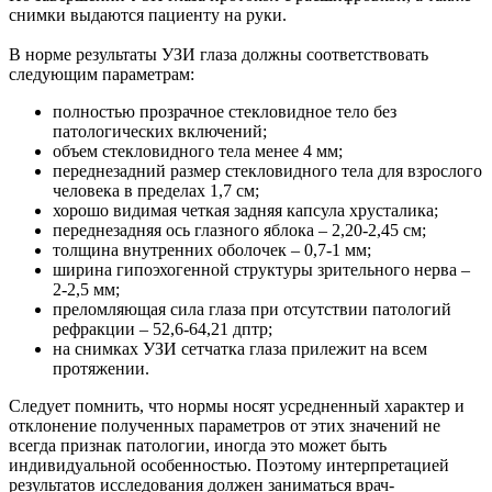
снимки выдаются пациенту на руки.
В норме результаты УЗИ глаза должны соответствовать
следующим параметрам:
полностью прозрачное стекловидное тело без
патологических включений;
объем стекловидного тела менее 4 мм;
переднезадний размер стекловидного тела для взрослого
человека в пределах 1,7 см;
хорошо видимая четкая задняя капсула хрусталика;
переднезадняя ось глазного яблока – 2,20-2,45 см;
толщина внутренних оболочек – 0,7-1 мм;
ширина гипоэхогенной структуры зрительного нерва –
2-2,5 мм;
преломляющая сила глаза при отсутствии патологий
рефракции – 52,6-64,21 дптр;
на снимках УЗИ сетчатка глаза прилежит на всем
протяжении.
Следует помнить, что нормы носят усредненный характер и
отклонение полученных параметров от этих значений не
всегда признак патологии, иногда это может быть
индивидуальной особенностью. Поэтому интерпретацией
результатов исследования должен заниматься врач-