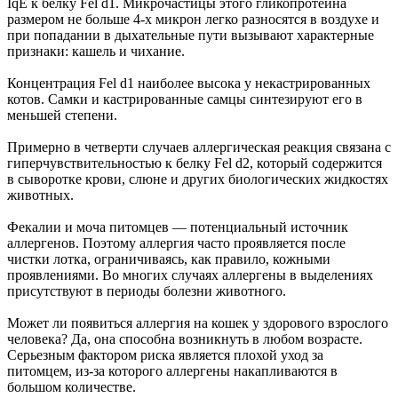
IqE к белку Fel d1. Микрочастицы этого гликопротеина
размером не больше 4-х микрон легко разносятся в воздухе и
при попадании в дыхательные пути вызывают характерные
признаки: кашель и чихание.
Концентрация Fel d1 наиболее высока у некастрированных
котов. Самки и кастрированные самцы синтезируют его в
меньшей степени.
Примерно в четверти случаев аллергическая реакция связана с
гиперчувствительностью к белку Fel d2, который содержится
в сыворотке крови, слюне и других биологических жидкостях
животных.
Фекалии и моча питомцев ― потенциальный источник
аллергенов. Поэтому аллергия часто проявляется после
чистки лотка, ограничиваясь, как правило, кожными
проявлениями. Во многих случаях аллергены в выделениях
присутствуют в периоды болезни животного.
Может ли появиться аллергия на кошек у здорового взрослого
человека? Да, она способна возникнуть в любом возрасте.
Серьезным фактором риска является плохой уход за
питомцем, из-за которого аллергены накапливаются в
большом количестве.