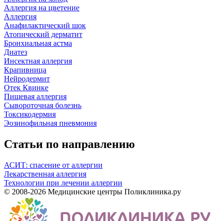
Аллергия на цветение
Аллергия
Анафилактический шок
Атопический дерматит
Бронхиальная астма
Диатез
Инсектная аллергия
Крапивница
Нейродермит
Отек Квинке
Пищевая аллергия
Сывороточная болезнь
Токсикодермия
Эозинофильная пневмония
Статьи по направлению
АСИТ: спасение от аллергии
Лекарственная аллергия
Технологии при лечении аллергии
© 2008-2026 Медицинские центры Поликлиника.ру