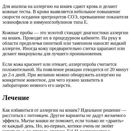
Для анализа на аллергию на кошек сдают кровь и делают
кожные тесты. В крови выявляется небольшое повышение
скорости оседания эритроцитов СОЭ, превышение показателя
эозинофилов и иммуноглобулинов типа Е.
Кожные пробы ― это золотой стандарт диагностики аллергии
на кошек. Проводят их в процедурном кабинете. На руку в
области предплечья пипеткой или тампоном наносят жидкий
аллерген. Иногда кожу предварительно слегка царапают или
делают микроуколы для лучшего проникновения.
Если кожа краснеет или отекает, аллергопроба считается
положительной. На появление реакции отводится от 20 минут
до 2-х дней. При желании можно обнаружить аллергию на
конкретное животное, для чего нужно захватить в
лабораторию немного его шерсти.
Лечение
Как избавиться от аллергии на кошек? Идеальное решение ―
расстаться с питомцем. Другие варианты не дадут желаемого
эффекта. Мытье кошки не поможет, если только не «драить»
ее каждый день. Но, во-первых, котики очень не любят