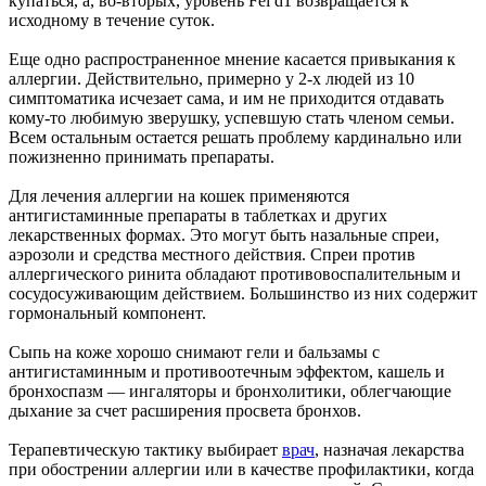
купаться, а, во-вторых, уровень Fel d1 возвращается к
исходному в течение суток.
Еще одно распространенное мнение касается привыкания к
аллергии. Действительно, примерно у 2-х людей из 10
симптоматика исчезает сама, и им не приходится отдавать
кому-то любимую зверушку, успевшую стать членом семьи.
Всем остальным остается решать проблему кардинально или
пожизненно принимать препараты.
Для лечения аллергии на кошек применяются
антигистаминные препараты в таблетках и других
лекарственных формах. Это могут быть назальные спреи,
аэрозоли и средства местного действия. Спреи против
аллергического ринита обладают противовоспалительным и
сосудосуживающим действием. Большинство из них содержит
гормональный компонент.
Сыпь на коже хорошо снимают гели и бальзамы с
антигистаминным и противоотечным эффектом, кашель и
бронхоспазм ― ингаляторы и бронхолитики, облегчающие
дыхание за счет расширения просвета бронхов.
Терапевтическую тактику выбирает
врач
, назначая лекарства
при обострении аллергии или в качестве профилактики, когда