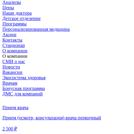
Анализы
Цены
Наши доктора
Детское отделение
Программы
Персонализированная медицина
Акции
Контакты
Стационар
О компании
О компании
СМИ о нас
Новости
Вакансии
Экосистема здоровья
Врачам
Бонусная программа
ДМС для компаний
Прием врача
Прием (осмотр, консультация) врача первичный
2 500 ₽