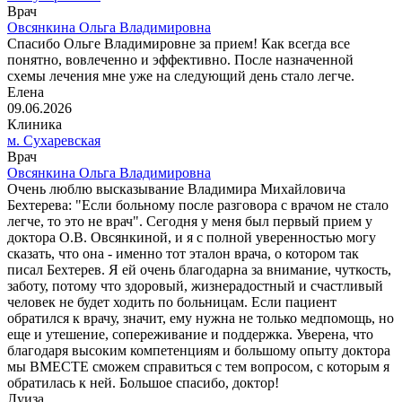
Врач
Овсянкина Ольга Владимировна
Спасибо Ольге Владимировне за прием! Как всегда все
понятно, вовлеченно и эффективно. После назначенной
схемы лечения мне уже на следующий день стало легче.
Елена
09.06.2026
Клиника
м. Сухаревская
Врач
Овсянкина Ольга Владимировна
Очень люблю высказывание Владимира Михайловича
Бехтерева: "Если больному после разговора с врачом не стало
легче, то это не врач". Сегодня у меня был первый прием у
доктора О.В. Овсянкиной, и я с полной уверенностью могу
сказать, что она - именно тот эталон врача, о котором так
писал Бехтерев. Я ей очень благодарна за внимание, чуткость,
заботу, потому что здоровый, жизнерадостный и счастливый
человек не будет ходить по больницам. Если пациент
обратился к врачу, значит, ему нужна не только медпомощь, но
еще и утешение, сопереживание и поддержка. Уверена, что
благодаря высоким компетенциям и большому опыту доктора
мы ВМЕСТЕ сможем справиться с тем вопросом, с которым я
обратилась к ней. Большое спасибо, доктор!
Луиза