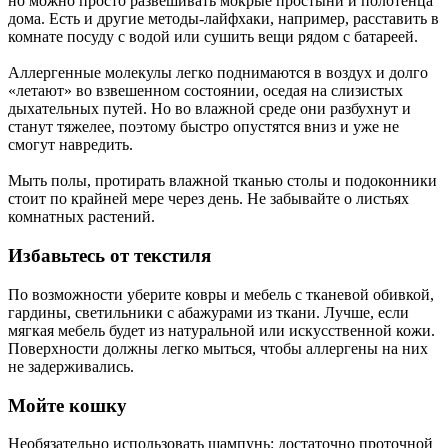
но можно просто развешивать мокрые простыни и полотенца
дома. Есть и другие методы-лайфхаки, например, расставить в
комнате посуду с водой или сушить вещи рядом с батареей.
Аллергенные молекулы легко поднимаются в воздух и долго
«летают» во взвешенном состоянии, оседая на слизистых
дыхательных путей. Но во влажной среде они разбухнут и
станут тяжелее, поэтому быстро опустятся вниз и уже не
смогут навредить.
Мыть полы, протирать влажной тканью столы и подоконники
стоит по крайней мере через день. Не забывайте о листьях
комнатных растений.
Избавьтесь от текстиля
По возможности уберите ковры и мебель с тканевой обивкой,
гардины, светильники с абажурами из ткани. Лучше, если
мягкая мебель будет из натуральной или искусственной кожи.
Поверхности должны легко мыться, чтобы аллергены на них
не задерживались.
Мойте кошку
Необязательно использовать шампунь: достаточно проточной