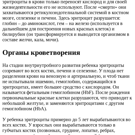
эритроциты в крови только переносят кислород и для своей
жизнедеятельности его не используют. После «смерти» они
захватываются ретикулоэндотелиальной системой в костном
мозге, селезенке и печени. Здесь эритроцит разрушается:
глобин – до аминокислот, гем – на железо (используется в
дальнейшем для построения новых красных клеток) и
билирубин (он трансформируется и выводится организмом в
составе желчи, кала, мочи).
Органы кроветворения
На стадии внутриутробного развития ребенка эритроциты
созревают во всех костях, печени и селезенке. У плода нет
разделения крови на венозную и артериальную, и чтоб ткани
не испытывали ишемию, гемоглобин, содержащийся в
эритроцитах, имеет большее сродство с кислородом. Он
называется фетальным гемоглобином (HbF). После рождения
первоначальные красные клетки разрушаются, что приводит к
небольшой желтухе, и заменяются эритроцитами с другим
гемоглобином (HbA).
У ребенка эритроциты примерно до 5 лет вырабатываются во
всех костях. У взрослых они вырабатываются только в
губчатых костях (позвонках, грудине, лопатке, ребрах,