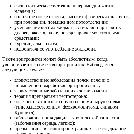
физиологическое состояние в первые дни жизни
младенца;
состояние после стресса, высоких физических нагрузок,
при голодании, повышенном потоотделении;
уменьшение объема жидкой части крови при рвоте,
диарее, ожогах, шоке, передозировке мочегонными
средствами;
курение, алкоголизм;
недостаточное употребление жидкости.
Также эритроцитоз может быть абсолютным, когда
увеличивается количество эритроцитов. Наблюдается в
следующих случаях:
злокачественные заболевания почек, печени с
повышенной выработкой эритропоэтина;
злокачественные заболевания костного мозга;
терапия препаратами тестостерона;
болезни, связанные с гормональными нарушениями
(гиперальдостеронизм, феохромоцитома, синдром
Кушинга);
заболевания, приводящие к хронической гипоксии
(заболевания сердца, легких);
пребывание в высокогорных районах, где содержание
кислорода меньше.