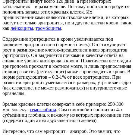
Эритроциты живут всего 120 дней, а при некоторых
заболеваниях – в разы меньше. Поэтому постоянно требуется
пополнять запасы этих красных клеток. Их
предшественниками являются стволовые клетки, из которых
растут не только эритроциты, но и другие клетки крови, такие
как
лейкоциты
,
тромбоциты
.
Содержание эритроцитов в крови увеличивается под
влиянием эритропоэтина (гормона почек). Он стимулирует
рост и размножение клеток-предшественников эритроцитов
(эритропоэз). Он выделяется почками в качестве ответа на
снижение уровня кислорода в крови. Практически все стадии
эритропоэза проходят в костном мозге, и лишь предпоследняя
стадия развития (ретикулоцит) может происходить в крови. В
норме ретикулоцитов – 0,2-1% от всех эритроцитов. При
развитии эритроцит уменьшается в размерах, утрачивает ядро
(как следствие, не может размножаться) и внутриклеточные
органеллы.
Зрелые красные клетки содержат в себе примерно 250-300
млн молекул
гемоглобина
. Сам гемоглобин состоит из 4-х
субъединиц глобина, к каждому из которых присоединен гем
(содержит один атом двухвалентного железа).
Интересно, что сам эритроцит – анаэроб. Это значит, что