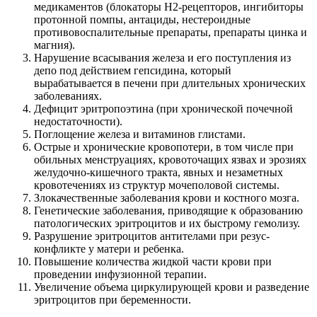
медикаментов (блокаторы Н2-рецепторов, ингибиторы
протонной помпы, антациды, нестероидные
противовоспалительные препараты, препараты цинка и
магния).
Нарушение всасывания железа и его поступления из
депо под действием гепсидина, который
вырабатывается в печени при длительных хронических
заболеваниях.
Дефицит эритропоэтина (при хронической почечной
недостаточности).
Поглощение железа и витаминов глистами.
Острые и хронические кровопотери, в том числе при
обильных менструациях, кровоточащих язвах и эрозиях
желудочно-кишечного тракта, явных и незаметных
кровотечениях из структур мочеполовой системы.
Злокачественные заболевания крови и костного мозга.
Генетические заболевания, приводящие к образованию
патологических эритроцитов и их быстрому гемолизу.
Разрушение эритроцитов антителами при резус-
конфликте у матери и ребенка.
Повышение количества жидкой части крови при
проведении инфузионной терапии.
Увеличение объема циркулирующей крови и разведение
эритроцитов при беременности.