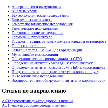
Аллергология и иммунология
Анализы крови
Бактериологические исследования
Биохимические анализы
Гемостазиологические исследования
Генетические исследования
Гистологические исследования
Гормоны и аутоантитела
Гормоны паращитовидных желез и маркеры остеопороза
Грибы и простейшие
Заявка на тест COVID-19 для организаций
Мультипрайм исследования
Общеклинические срочные анализы CITO
Определение антител класса IgА к коронавирусу
Определение антител классов IgM и IgG к коронавирусу
Пред- и поствакцинальные антитела к коронавирусу
Цитологические исследования
Экспресс-тест для обнаружения антител к коронавирусу
Статьи по направлению
АЛТ: фермент-индикатор здоровья печени
АСТ: маркер здоровья сердца и печени