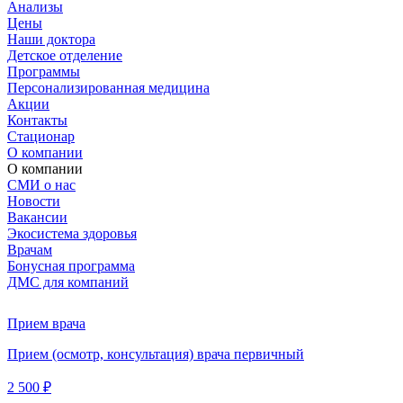
Анализы
Цены
Наши доктора
Детское отделение
Программы
Персонализированная медицина
Акции
Контакты
Стационар
О компании
О компании
СМИ о нас
Новости
Вакансии
Экосистема здоровья
Врачам
Бонусная программа
ДМС для компаний
Прием врача
Прием (осмотр, консультация) врача первичный
2 500 ₽