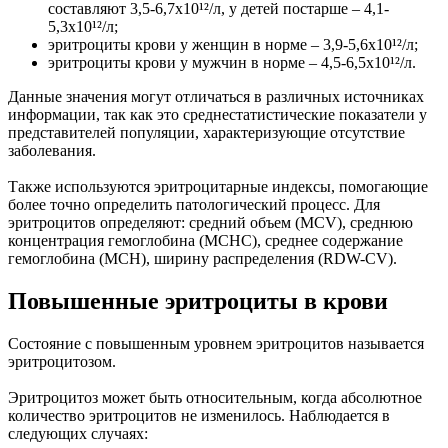
составляют 3,5-6,7х10¹²/л, у детей постарше – 4,1-
5,3х10¹²/л;
эритроциты крови у женщин в норме – 3,9-5,6х10¹²/л;
эритроциты крови у мужчин в норме – 4,5-6,5х10¹²/л.
Данные значения могут отличаться в различных источниках
информации, так как это среднестатистические показатели у
представителей популяции, характеризующие отсутствие
заболевания.
Также используются эритроцитарные индексы, помогающие
более точно определить патологический процесс. Для
эритроцитов определяют: средний объем (MCV), среднюю
концентрация гемоглобина (MCHC), среднее содержание
гемоглобина (MCH), ширину распределения (RDW-CV).
Повышенные эритроциты в крови
Состояние с повышенным уровнем эритроцитов называется
эритроцитозом.
Эритроцитоз может быть относительным, когда абсолютное
количество эритроцитов не изменилось. Наблюдается в
следующих случаях: