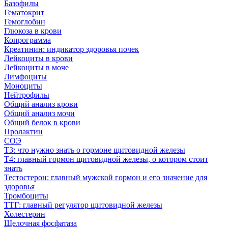
Базофилы
Гематокрит
Гемоглобин
Глюкоза в крови
Копрограмма
Креатинин: индикатор здоровья почек
Лейкоциты в крови
Лейкоциты в моче
Лимфоциты
Моноциты
Нейтрофилы
Общий анализ крови
Общий анализ мочи
Общий белок в крови
Пролактин
СОЭ
Т3: что нужно знать о гормоне щитовидной железы
Т4: главный гормон щитовидной железы, о котором стоит
знать
Тестостерон: главный мужской гормон и его значение для
здоровья
Тромбоциты
ТТГ: главный регулятор щитовидной железы
Холестерин
Щелочная фосфатаза