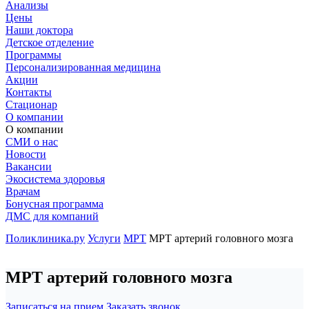
Анализы
Цены
Наши доктора
Детское отделение
Программы
Персонализированная медицина
Акции
Контакты
Стационар
О компании
О компании
СМИ о нас
Новости
Вакансии
Экосистема здоровья
Врачам
Бонусная программа
ДМС для компаний
Поликлиника.ру
Услуги
МРТ
МРТ артерий головного мозга
МРТ артерий головного мозга
Записаться на прием
Заказать звонок