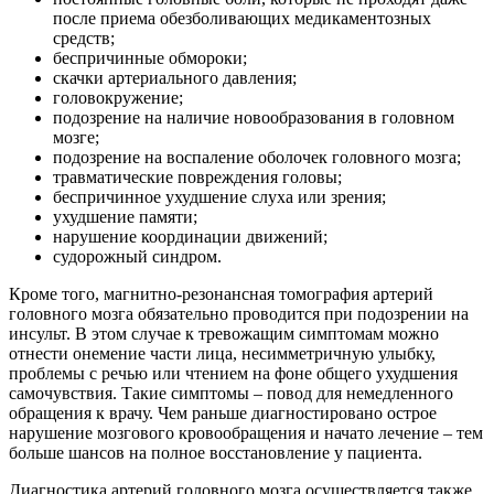
после приема обезболивающих медикаментозных
средств;
беспричинные обмороки;
скачки артериального давления;
головокружение;
подозрение на наличие новообразования в головном
мозге;
подозрение на воспаление оболочек головного мозга;
травматические повреждения головы;
беспричинное ухудшение слуха или зрения;
ухудшение памяти;
нарушение координации движений;
судорожный синдром.
Кроме того, магнитно-резонансная томография артерий
головного мозга обязательно проводится при подозрении на
инсульт. В этом случае к тревожащим симптомам можно
отнести онемение части лица, несимметричную улыбку,
проблемы с речью или чтением на фоне общего ухудшения
самочувствия. Такие симптомы – повод для немедленного
обращения к врачу. Чем раньше диагностировано острое
нарушение мозгового кровообращения и начато лечение – тем
больше шансов на полное восстановление у пациента.
Диагностика артерий головного мозга осуществляется также