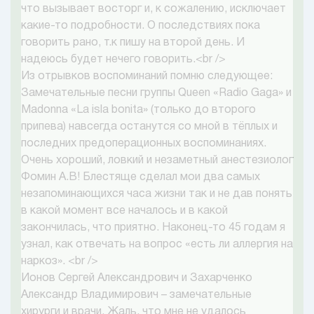
что вызывает восторг и, к сожалению, исключает
какие-то подробности. О последствиях пока
говорить рано, т.к пишу на второй день. И
надеюсь будет нечего говорить.<br />
Из отрывков воспоминаний помню следующее:
Замечательные песни группы Queen «Radio Gaga» и
Madonna «La isla bonita» (только до второго
припева) навсегда останутся со мной в тёплых и
последних предоперационных воспоминаниях.
Очень хороший, ловкий и незаметный анестезиолог
Фомин А.В! Блестяще сделал мои два самых
незапоминающихся часа жизни так и не дав понять
в какой момент все началось и в какой
закончилась, что приятно. Наконец-то 45 годам я
узнал, как отвечать на вопрос «есть ли аллергия на
наркоз». <br />
Ионов Сергей Александрович и Захарченко
Александр Владимирович – замечательные
хирурги и врачи. Жаль, что мне не удалось