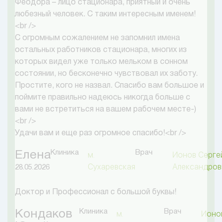
Феодора – лицо стационара, приятный и очень
любезный человек. С таким интересным именем!
<br />
С огромным сожалением не запомнил имена
остальных работников стационара, многих из
которых видел уже только мельком в сонном
состоянии, но бесконечно чувствовал их заботу.
Простите, кого не назвал. Спасибо вам большое и
поймите правильно надеюсь никогда больше с
вами не встретиться на вашем рабочем месте-)
<br />
Удачи вам и еще раз огромное спасибо!<br />
Клиника
Врач
Елена
м.
Ионов Серге
Сухаревская
Александров
28.05.2026
Доктор и Профессионал с большой буквы!
Клиника
Врач
Кондаков
м.
Ионо