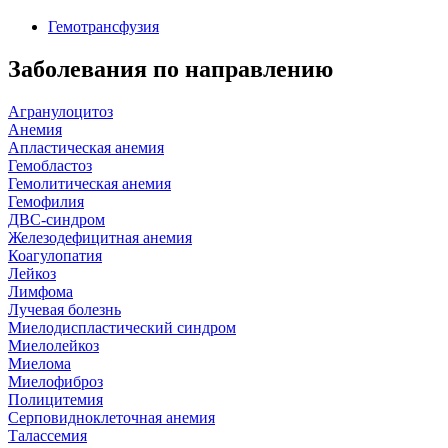
Гемотрансфузия
Заболевания по направлению
Агранулоцитоз
Анемия
Апластическая анемия
Гемобластоз
Гемолитическая анемия
Гемофилия
ДВС-синдром
Железодефицитная анемия
Коагулопатия
Лейкоз
Лимфома
Лучевая болезнь
Миелодиспластический синдром
Миелолейкоз
Миелома
Миелофиброз
Полицитемия
Серповидноклеточная анемия
Талассемия