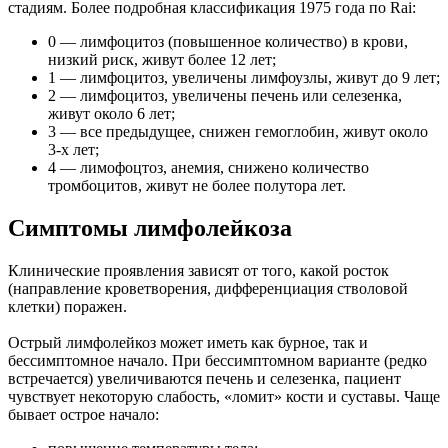
стадиям. Более подробная классификация 1975 года по Rai:
0 — лимфоцитоз (повышенное количество) в крови,
низкий риск, живут более 12 лет;
1 — лимфоцитоз, увеличены лимфоузлы, живут до 9 лет;
2 — лимфоцитоз, увеличены печень или селезенка,
живут около 6 лет;
3 — все предыдущее, снижен гемоглобин, живут около
3-х лет;
4 — лимофоцтоз, анемия, снижено количество
тромбоцитов, живут не более полутора лет.
Симптомы лимфолейкоза
Клинические проявления зависят от того, какой росток
(направление кроветворения, дифференциация стволовой
клетки) поражен.
Острый лимфолейкоз может иметь как бурное, так и
бессимптомное начало. При бессимптомном варианте (редко
встречается) увеличиваются печень и селезенка, пациент
чувствует некоторую слабость, «ломит» кости и суставы. Чаще
бывает острое начало: