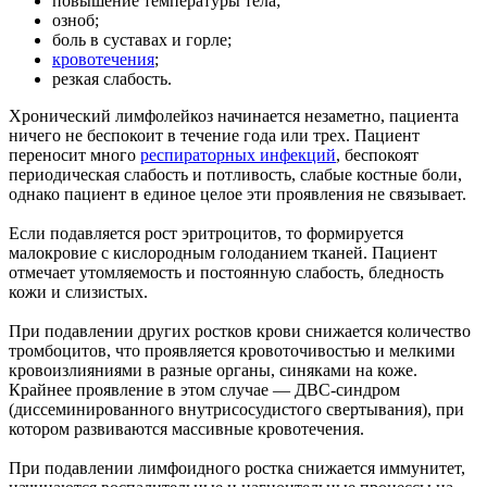
повышение температуры тела;
озноб;
боль в суставах и горле;
кровотечения
;
резкая слабость.
Хронический лимфолейкоз начинается незаметно, пациента
ничего не беспокоит в течение года или трех. Пациент
переносит много
респираторных инфекций
, беспокоят
периодическая слабость и потливость, слабые костные боли,
однако пациент в единое целое эти проявления не связывает.
Если подавляется рост эритроцитов, то формируется
малокровие с кислородным голоданием тканей. Пациент
отмечает утомляемость и постоянную слабость, бледность
кожи и слизистых.
При подавлении других ростков крови снижается количество
тромбоцитов, что проявляется кровоточивостью и мелкими
кровоизлияниями в разные органы, синяками на коже.
Крайнее проявление в этом случае — ДВС-синдром
(диссеминированного внутрисосудистого свертывания), при
котором развиваются массивные кровотечения.
При подавлении лимфоидного ростка снижается иммунитет,