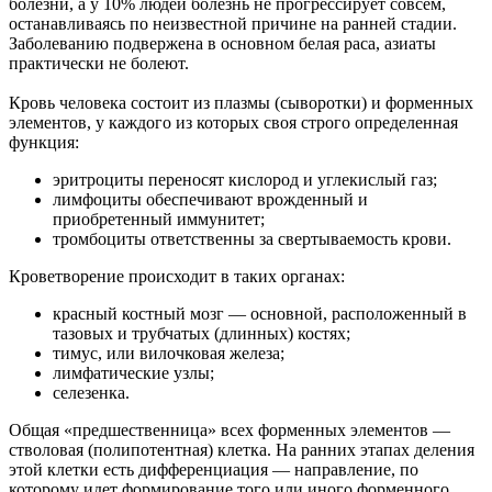
болезни, а у 10% людей болезнь не прогрессирует совсем,
останавливаясь по неизвестной причине на ранней стадии.
Заболеванию подвержена в основном белая раса, азиаты
практически не болеют.
Кровь человека состоит из плазмы (сыворотки) и форменных
элементов, у каждого из которых своя строго определенная
функция:
эритроциты переносят кислород и углекислый газ;
лимфоциты обеспечивают врожденный и
приобретенный иммунитет;
тромбоциты ответственны за свертываемость крови.
Кроветворение происходит в таких органах:
красный костный мозг — основной, расположенный в
тазовых и трубчатых (длинных) костях;
тимус, или вилочковая железа;
лимфатические узлы;
селезенка.
Общая «предшественница» всех форменных элементов —
стволовая (полипотентная) клетка. На ранних этапах деления
этой клетки есть дифференциация — направление, по
которому идет формирование того или иного форменного