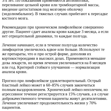
3-х лет. По показаниям применяются антибиотики,
переливание цельной крови или тромбоцитарной массы,
введение цитостатиков под мозговую оболочку
(эндолюмбальное). В тяжелых случаях прибегают к пересадке
костного мозга.
Рекомендации при хроническом лимфолейкозе совершенно
другие. Пациент сдает анализы крови каждые 3 месяца, а если
нет отрицательной динамики, то каждые полгода.
Лечение начинают, если в течение полугода количество
лимфоцитов увеличилось вдвое или больше. Используют те
же препараты, что и при острой форме, дополняя их
кортикостероидами в высоких дозах. Применяются меньшие
дозы лекарств, но время лечения увеличивается на 8 месяцев
или год. Критерий стойкого улучшения — нормализация
анализа крови.
Прогноз при лимфолейкозе удовлетворительный. Острый
бластный лейкоз может в 60–85% случаев закончиться
полным выздоровлением. Хронический лейкоз неизлечим, но
агрессивное течение регистрируется в 15% случаев, а в случае
доброкачественного течения пациенты живут десятилетиями.
Лечение увеличивает продолжительность жизни у 70%
пациентов.