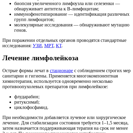
биопсия увеличенного лимфоузла или селезенки —
обнаруживает антитела к В-лимфоцитам;
иммунофенотипирование — идентификация различных
групп лимфоцитов;
молекулярные исследования — обнаруживают мутацию
генов.
При поражении отдельных органов проводятся стандартные
исследования:
УЗИ
,
МРТ
,
КТ
.
Лечение лимфолейкоза
Острые формы лечат в
стационаре
с соблюдением строгих мер
санитарии и гигиены. Применяется многокомпонентная
химиотерапия, используется одновременно несколько
противоопухолевых препаратов при лимфолейкозе:
флударабин;
ритуксимаб;
циклофосфамид.
При необходимости добавляется лучевое или хирургическое
лечение. Для стабилизации состояния требуется 1–1,5 месяца,
затем назначается поддерживающая терапия на срок не менее