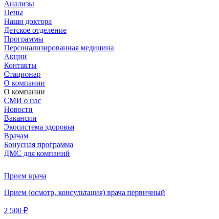
Анализы
Цены
Наши доктора
Детское отделение
Программы
Персонализированная медицина
Акции
Контакты
Стационар
О компании
О компании
СМИ о нас
Новости
Вакансии
Экосистема здоровья
Врачам
Бонусная программа
ДМС для компаний
Прием врача
Прием (осмотр, консультация) врача первичный
2 500 ₽