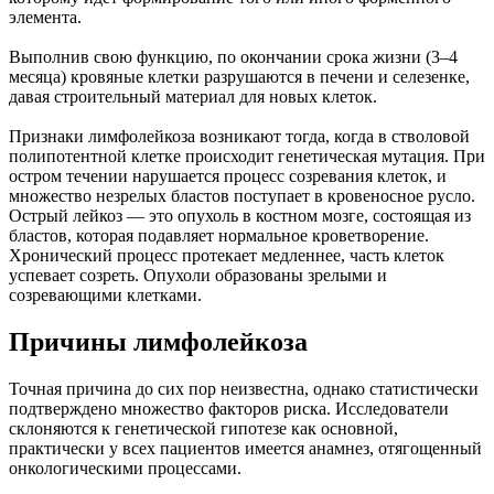
элемента.
Выполнив свою функцию, по окончании срока жизни (3–4
месяца) кровяные клетки разрушаются в печени и селезенке,
давая строительный материал для новых клеток.
Признаки лимфолейкоза возникают тогда, когда в стволовой
полипотентной клетке происходит генетическая мутация. При
остром течении нарушается процесс созревания клеток, и
множество незрелых бластов поступает в кровеносное русло.
Острый лейкоз — это опухоль в костном мозге, состоящая из
бластов, которая подавляет нормальное кроветворение.
Хронический процесс протекает медленнее, часть клеток
успевает созреть. Опухоли образованы зрелыми и
созревающими клетками.
Причины лимфолейкоза
Точная причина до сих пор неизвестна, однако статистически
подтверждено множество факторов риска. Исследователи
склоняются к генетической гипотезе как основной,
практически у всех пациентов имеется анамнез, отягощенный
онкологическими процессами.