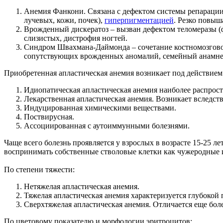
Анемия Фанкони. Связана с дефектом системы репарации
лучевых, кожи, почек),
гиперпигментацией
. Резко повыш
Врожденный дискератоз – вызван дефектом теломеразы (
слизистых, дистрофия ногтей.
Синдром Швахмана-Даймонда – сочетание костномозгово
сопутствующих врожденных аномалий, семейный анамнез,
Приобретенная апластическая анемия возникает под действие
Идиопатическая апластическая анемия наиболее распрос
Лекарственная апластическая анемия. Возникает вследст
Индуцированная химическими веществами.
Поствирусная.
Ассоциированная с аутоиммунными болезнями.
Чаще всего болезнь проявляется у взрослых в возрасте 15-25
воспринимать собственные стволовые клетки как чужеродные и
По степени тяжести:
Нетяжелая апластическая анемия.
Тяжелая апластическая анемия характеризуется глубокой
Сверхтяжелая апластическая анемия. Отличается еще бол
По цветовому показателю и морфологии эритроцитов: