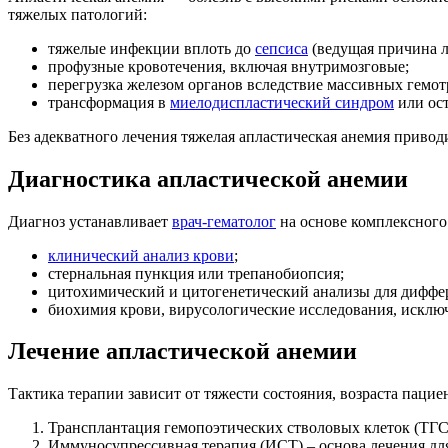
тяжелых патологий:
тяжелые инфекции вплоть до
сепсиса
(ведущая причина л
профузные кровотечения, включая внутримозговые;
перегрузка железом органов вследствие массивных гемот
трансформация в
миелодиспластический синдром
или ост
Без адекватного лечения тяжелая апластическая анемия приводи
Диагностика апластической анемии
Диагноз устанавливает
врач-гематолог
на основе комплексного
клинический анализ крови
;
стернальная пункция или трепанобиопсия;
цитохимический и цитогенетический анализы для диффе
биохимия крови, вирусологические исследования, искл
Лечение апластической анемии
Тактика терапии зависит от тяжести состояния, возраста пацие
Трансплантация гемопоэтических стволовых клеток (ТГС
Иммуносупрессивная терапия (ИСТ) – основа лечения для