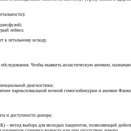
етальности);
рансфузий;
рый лейкоз.
т к летальному исходу.
 обследования. Чтобы выявить апластическую анемию, назначаю
ренциальной диагностики;
ючение пароксизмальной ночной гемоглобинурии и анемии Фанко
нта и доступности донора:
К) – метод выбора для молодых пациентов, позволяющий добить
 пациентов старшего возраста или при отсутствии донора.