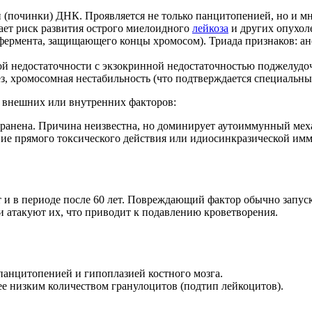
 (починки) ДНК. Проявляется не только панцитопенией, но и м
ает риск развития острого миелоидного
лейкоза
и других опухол
фермента, защищающего концы хромосом). Триада признаков: ан
й недостаточности с экзокринной недостаточностью поджелудо
 хромосомная нестабильность (что подтверждается специальным
м внешних или внутренних факторов:
транена. Причина неизвестна, но доминирует аутоиммунный мех
вие прямого токсического действия или идиосинкразической им
 лет и в периоде после 60 лет. Повреждающий фактор обычно за
 атакуют их, что приводит к подавлению кроветворения.
 панцитопенией и гипоплазией костного мозга.
ее низким количеством гранулоцитов (подтип лейкоцитов).