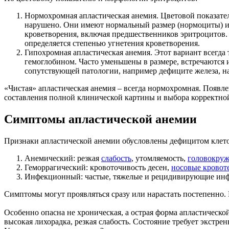
Нормохромная апластическая анемия. Цветовой показатель
нарушено. Они имеют нормальный размер (нормоциты) и н
кроветворения, включая предшественников эритроцитов. 
определяется степенью угнетения кроветворения.
Гипохромная апластическая анемия. Этот вариант всегда
гемоглобином. Часто уменьшены в размере, встречаются 
сопутствующей патологии, например дефиците железа, н
«Чистая» апластическая анемия – всегда нормохромная. Появл
составления полной клинической картины и выбора корректно
Симптомы апластической анемии
Признаки апластической анемии обусловлены дефицитом клето
Анемический: резкая
слабость
, утомляемость,
головокру
Геморрагический: кровоточивость десен,
носовые кровот
Инфекционный: частые, тяжелые и рецидивирующие инф
Симптомы могут проявляться сразу или нарастать постепенно.
Особенно опасна не хроническая, а острая форма апластическ
высокая лихорадка, резкая слабость. Состояние требует экстре