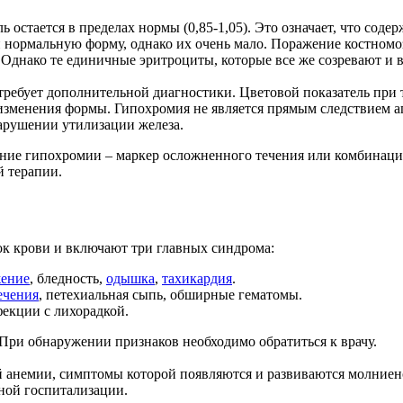
 остается в пределах нормы (0,85-1,05). Это означает, что сод
ормальную форму, однако их очень мало. Поражение костномозг
Однако те единичные эритроциты, которые все же созревают и в
 требует дополнительной диагностики. Цветовой показатель при
изменения формы. Гипохромия не является прямым следствием ап
арушении утилизации железа.
ение гипохромии – маркер осложненного течения или комбинаци
й терапии.
к крови и включают три главных синдрома:
жение
, бледность,
одышка
,
тахикардия
.
ечения
, петехиальная сыпь, обширные гематомы.
екции с лихорадкой.
 При обнаружении признаков необходимо обратиться к врачу.
ой анемии, симптомы которой появляются и развиваются молниен
нной госпитализации.