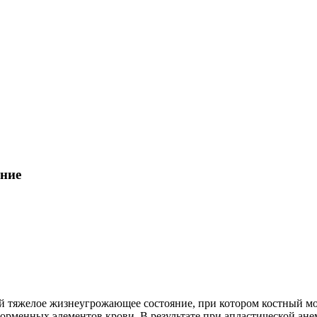
ение
ой тяжелое жизнеугрожающее состояние, при котором костный мо
форменных элементов крови. В результате при апластической ан