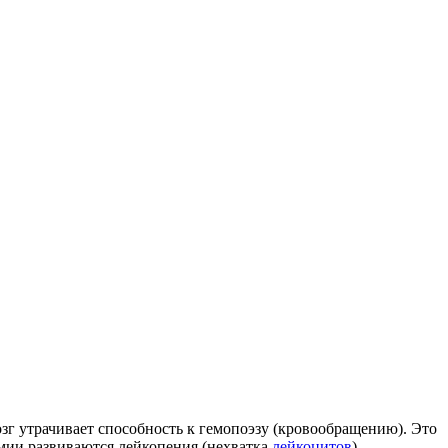
зг утрачивает способность к гемопоэзу (кровообращению). Это
емии развиваются лейкопения (нехватка
лейкоцитов
),