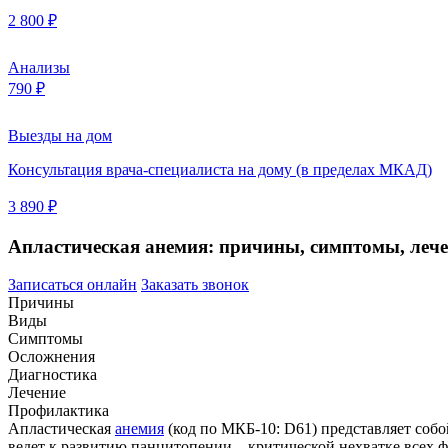
2 800 ₽
Анализы
790 ₽
Выезды на дом
Консультация врача-специалиста на дому (в пределах МКАД)
3 890 ₽
Апластическая анемия: причины, симптомы, леч
Записаться онлайн
Заказать звонок
Причины
Виды
Симптомы
Осложнения
Диагностика
Лечение
Профилактика
Апластическая
анемия
(код по МКБ-10: D61) представляет соб
ведет к развитию панцитопении – критической нехватке всех 