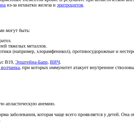
ина
из-за нехватки железа и
эритроцитов
.
ми могут быть:
ратоз.
олей тяжелых металлов.
иотики (например, хлорамфеникол), противосудорожные и несте
ус В19,
Эпштейна-Барр
,
ВИЧ
.
 волчанка
, при которых иммунитет атакует внутренние стволовы
ую апластическую анемию.
орма заболевания, которая чаще всего проявляется у детей. Она 
.