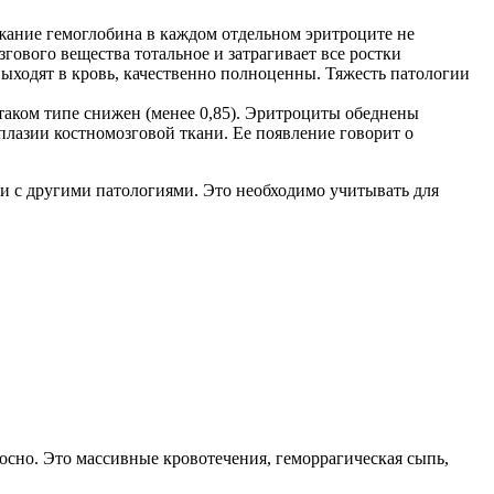
ержание гемоглобина в каждом отдельном эритроците не
ового вещества тотальное и затрагивает все ростки
ыходят в кровь, качественно полноценны. Тяжесть патологии
 таком типе снижен (менее 0,85). Эритроциты обеднены
лазии костномозговой ткани. Ее появление говорит о
и с другими патологиями. Это необходимо учитывать для
осно. Это массивные кровотечения, геморрагическая сыпь,