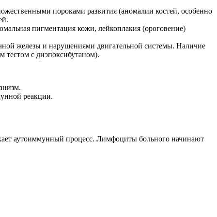
ножественными пороками развития (аномалии костей, особенно
ей.
омальная пигментация кожи, лейкоплакия (ороговение)
чной железы и нарушениями двигательной системы. Наличие
 тестом с диэпоксибутаном).
анизм.
мунной реакции.
пускает аутоиммунный процесс. Лимфоциты больного начинают