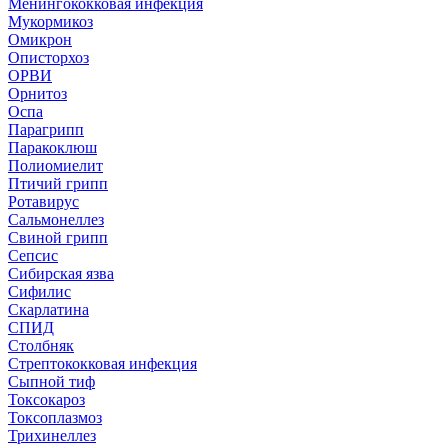
Менингококковая инфекция
Мукормикоз
Омикрон
Описторхоз
ОРВИ
Орнитоз
Оспа
Парагрипп
Паракоклюш
Полиомиелит
Птичий грипп
Ротавирус
Сальмонеллез
Свиной грипп
Сепсис
Сибирская язва
Сифилис
Скарлатина
СПИД
Столбняк
Стрептококковая инфекция
Сыпной тиф
Токсокароз
Токсоплазмоз
Трихинеллез