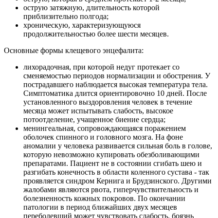
острую затяжную, длительность которой
приблизительно полгода;
хроническую, характеризующуюся
продолжительностью более шести месяцев.
Основные формы клещевого энцефалита:
лихорадочная, при которой недуг протекает со
сменяемостью периодов нормализации и обострения. У
пострадавшего наблюдается высокая температура тела.
Симптоматика длится ориентировочно 10 дней. После
установленного выздоровления человек в течение
месяца может испытывать слабость, высокое
потоотделение, учащенное биение сердца;
менингеальная, сопровождающаяся поражением
оболочек спинного и головного мозга. На фоне
аномалии у человека развивается сильная боль в голове,
которую невозможно купировать обезболивающими
препаратами. Пациент не в состоянии сгибать шею и
разгибать конечность в области коленного сустава - так
проявляется синдром Кернига и Брудзинского. Другими
жалобами являются рвота, гиперчувствительность и
болезненность кожных покровов. По окончании
патологии в период ближайших двух месяцев
переболевший может чувствовать слабость, боязнь